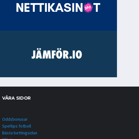
VÅRA SIDOR
Oddsbonusar
Speltips fotboll
Bästa bettingsidan