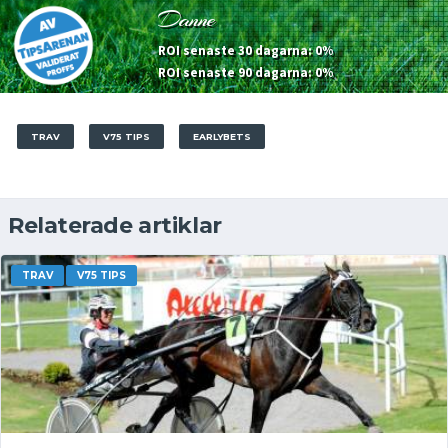
Danne
ROI senaste 30 dagarna: 0%
ROI senaste 90 dagarna: 0%
TRAV
V75 TIPS
EARLYBETS
Relaterade artiklar
TRAV
V75 TIPS