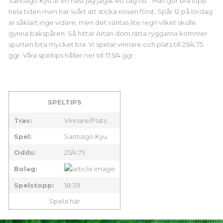
Santiago Kyu är en häst jag jagat ett tag nu… Han gör bra lopp
hela tiden men har svårt att sticka nosen först. Spår 12 på lördag
är såklart inge vidare, men det väntas lite regn vilket skulle
gynna bakspåren. Så hittar Artan dom rätta ryggarna kommer
spurten bita mycket bra. Vi spelar vinnare och plats till 25/4,75
ggr. Våra speltips håller ner till 17,5/4 ggr.
SPELTIPS
Trav:
Vinnare/Plats
Spel:
Santiago Kyu
Odds:
25/4,75
Bolag:
Spelstopp:
18:39
Spela här