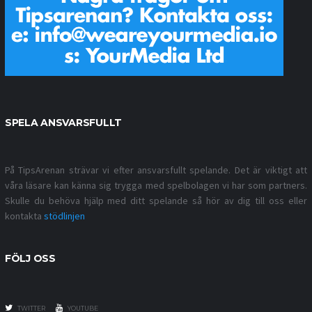
SPELA ANSVARSFULLT
På TipsArenan strävar vi efter ansvarsfullt spelande. Det är viktigt att
våra läsare kan känna sig trygga med spelbolagen vi har som partners.
Skulle du behöva hjälp med ditt spelande så hör av dig till oss eller
kontakta
stödlinjen
FÖLJ OSS
TWITTER
YOUTUBE