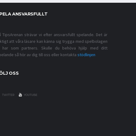
PELA ANSVARSFULLT
å TipsArenan strävar vi efter ansvarsfullt spelande. Det är
iktigt att våra läsare kan känna sig trygga med spelbolagen
i har som partners. Skulle du behöva hjälp med ditt
pelande så hör av dig till oss eller kontakta
stödlinjen
ÖLJ OSS
TWITTER
YOUTUBE