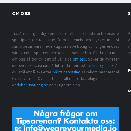
OM OSS
S
TipsArenan ger dig som läsare alltid de bästa och senaste
P
speltipsen om NFL, trav, fotboll, tennis och mycket mer. Vi
v
samarbetar bara med riktigt bra spelbolag och vi ger endast
v
våra kunder speltips och bonusar som är bra. Vill du läsa mer
s
om oss så gör du det på vår sida
om oss
. Söker du nyheter
om svenska casinon så hittar du dent på
casinologen.se
. Är
F
du istället på jakt efter
bästa nätcasino
så rekommenderar vi
Casinovan. Och för alla oddstokiga så är
oddsbonusaridag.se
en riktigt bra sida.