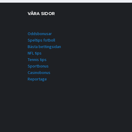
VÅRA SIDOR
Oddsbonusar
Speltips fotboll
Bästa bettingsidan
NFL tips
Tennis tips
Sportbonus
Casinobonus
Reportage