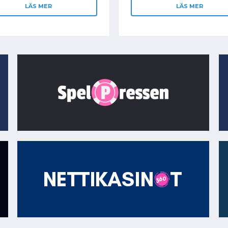
LÄS MER
LÄS MER