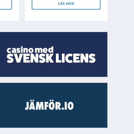
LÄS MER