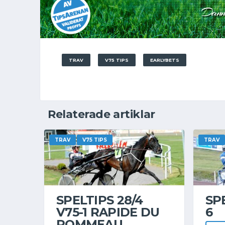
Dann
TRAV
V75 TIPS
EARLYBETS
Relaterade artiklar
TRAV
V75 TIPS
TRAV
SPELTIPS 28/4
SPE
V75-1 RAPIDE DU
6
POMMEAU