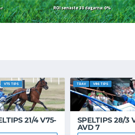
e
ROI senaste 30 dagarna: 0%
V75 TIPS
TRAV
V86 TIPS
LTIPS 21/4 V75-
SPELTIPS 28/3 
AVD 7