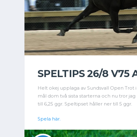
SPELTIPS 26/8 V75 
Helt okej upplaga av Sundsvall Open Trot i år
mål dom två sista starterna och nu tror jag d
till 6,25 ggr. Speltipset håller ner till 5 ggr.
Spela här.