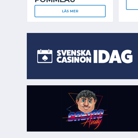
LÄS MER