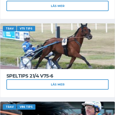
LÄS MER
TRAV
V75 TIPS
SPELTIPS 21/4 V75-6
LÄS MER
TRAV
V86 TIPS