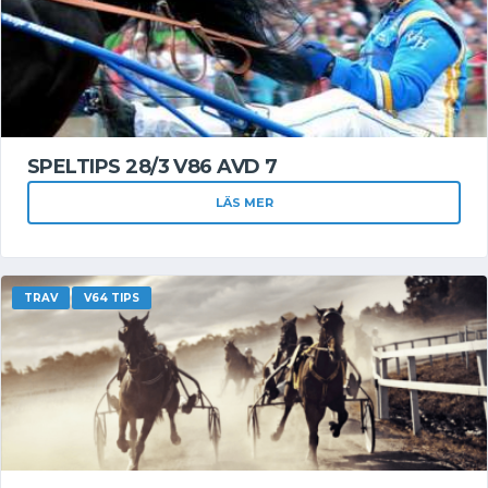
SPELTIPS 28/3 V86 AVD 7
LÄS MER
TRAV
V64 TIPS