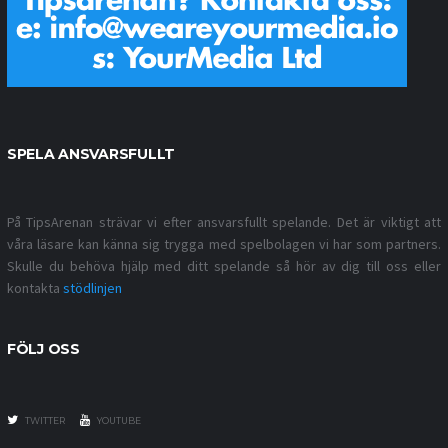
SPELA ANSVARSFULLT
På TipsArenan strävar vi efter ansvarsfullt spelande. Det är viktigt att
våra läsare kan känna sig trygga med spelbolagen vi har som partners.
Skulle du behöva hjälp med ditt spelande så hör av dig till oss eller
kontakta
stödlinjen
FÖLJ OSS
TWITTER
YOUTUBE