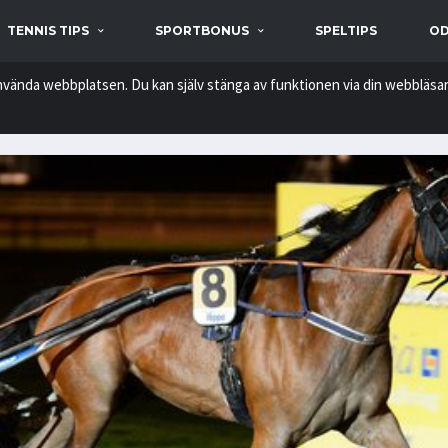
TENNIS TIPS
SPORTBONUS
SPELTIPS
OD
nvända webbplatsen. Du kan själv stänga av funktionen via din webbläsar