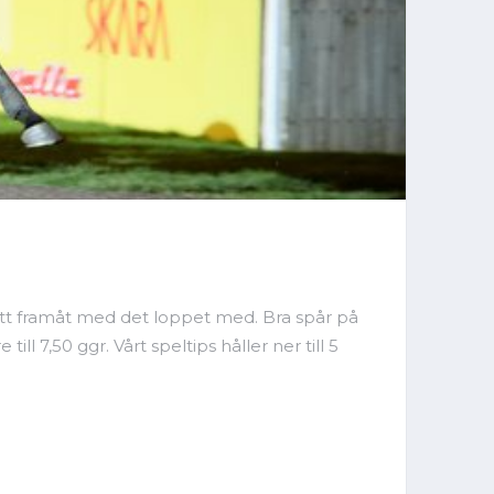
gått framåt med det loppet med. Bra spår på
l 7,50 ggr. Vårt speltips håller ner till 5