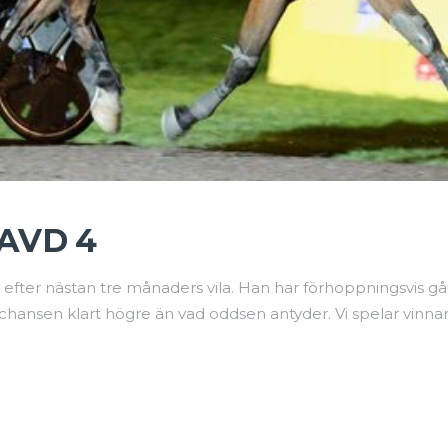
 AVD 4
ist efter nästan tre månaders vila. Han har förhoppningsvis 
ansen klart högre än vad oddsen antyder. Vi spelar vinnare til