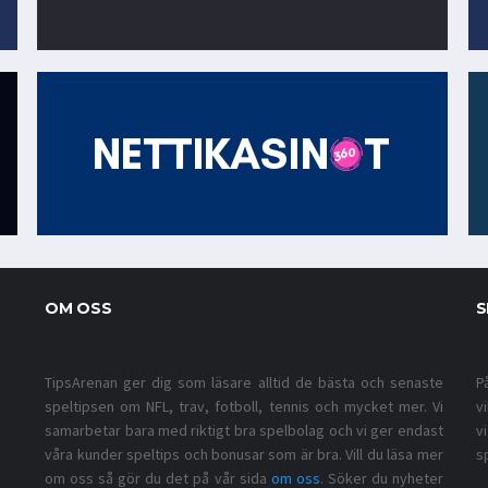
OM OSS
S
TipsArenan ger dig som läsare alltid de bästa och senaste
P
speltipsen om NFL, trav, fotboll, tennis och mycket mer. Vi
v
samarbetar bara med riktigt bra spelbolag och vi ger endast
v
våra kunder speltips och bonusar som är bra. Vill du läsa mer
s
om oss så gör du det på vår sida
om oss
. Söker du nyheter