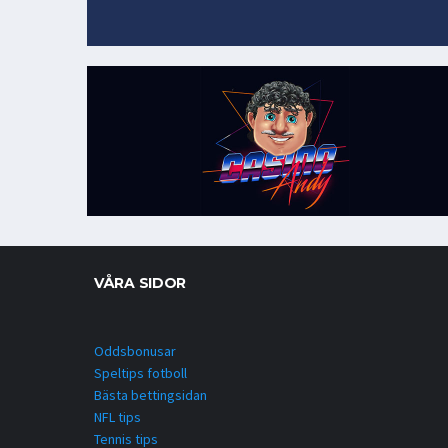
VÅRA SIDOR
Oddsbonusar
Speltips fotboll
Bästa bettingsidan
NFL tips
Tennis tips