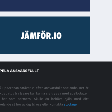
PELA ANSVARSFULLT
å TipsArenan strävar vi efter ansvarsfullt spelande. Det är
iktigt att våra läsare kan känna sig trygga med spelbolagen
i har som partners. Skulle du behöva hjälp med ditt
pelande så hör av dig till oss eller kontakta
stödlinjen