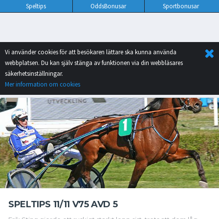
Speltips
OddsBonusar
Sportbonusar
Vi använder cookies för att besökaren lättare ska kunna använda
webbplatsen. Du kan själv stänga av funktionen via din webbläsares
säkerhetsinställningar.
Mer information om cookies
SPELTIPS 11/11 V75 AVD 5