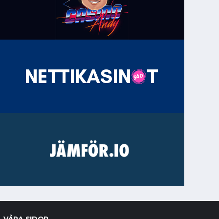
VÅRA SIDOR