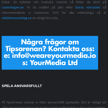
Söker du nyheter om svenska casinon så hittar du dent på
casinologen.se
. Är du istället på jakt efter
bästa nätcasino
så
rekommenderar vi Casinovan. Och för alla oddstokiga så är
oddsbonusaridag.se
en riktigt bra sida.
SPELA ANSVARSFULLT
På TipsArenan strävar vi efter ansvarsfullt spelande. Det är viktigt att
våra läsare kan känna sig trygga med spelbolagen vi har som partners.