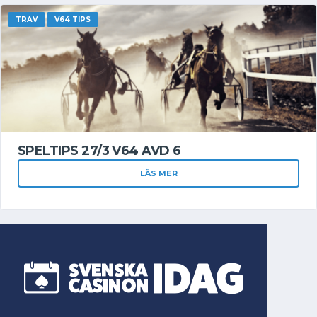
TRAV
V64 TIPS
SPELTIPS 27/3 V64 AVD 6
LÄS MER