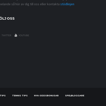
pelande så hör av dig till oss eller kontakta
stödlinjen
ÖLJ OSS
TWITTER
YOUTUBE
 TIPS
TENNIS TIPS
NYA ODDSBONUSAR
SPELBLOGGARE