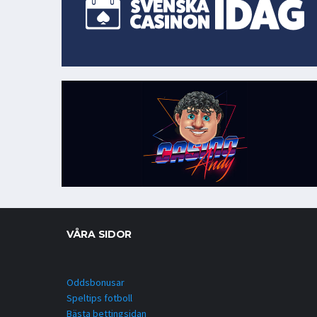
VÅRA SIDOR
Oddsbonusar
Speltips fotboll
Bästa bettingsidan