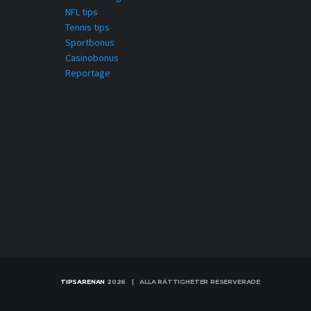
NFL tips
Tennis tips
Sportbonus
Casinobonus
Reportage
TIPSARENAN
2026 | ALLA RÄTTIGHETER RESERVERADE