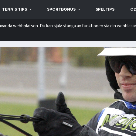
TENNIS TIPS
SPORTBONUS
SPELTIPS
OD
nvända webbplatsen. Du kan själv stänga av funktionen via din webbläsar