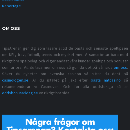
Reportage
OM OSS
TipsArenan ger dig som läsare alltid de bästa och senaste speltipsen
om NFL, trav, fotboll, tennis och mycket mer. Vi samarbetar bara med
riktigt bra spelbolag och vi ger endast våra kunder speltips och bonusar
som är bra. Vill du läsa mer om oss så gör du det på vår sida
om oss
.
Söker du nyheter om svenska casinon så hittar du dent på
casinologen.se
. Är du istället på jakt efter
bästa nätcasino
så
rekommenderar vi Casinovan. Och för alla oddstokiga så är
oddsbonusaridag.se
en riktigt bra sida.