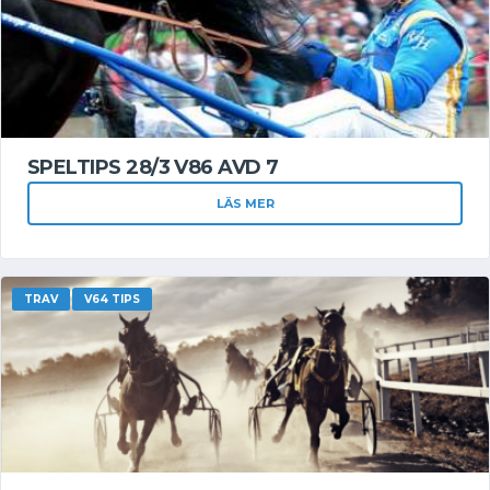
SPELTIPS 28/3 V86 AVD 7
LÄS MER
TRAV
V64 TIPS