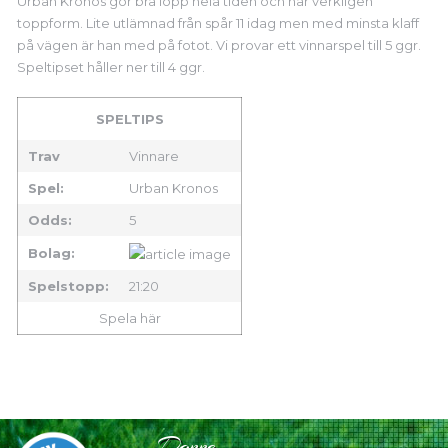
Urban Kronos gör bra lopp hela tiden och har verkligen
toppform. Lite utlämnad från spår 11 idag men med minsta klaff
på vägen är han med på fotot. Vi provar ett vinnarspel till 5 ggr.
Speltipset håller ner till 4 ggr.
SPELTIPS
Trav
Vinnare
Spel:
Urban Kronos
Odds:
5
Bolag:
Spelstopp:
21:20
Spela här
Danne