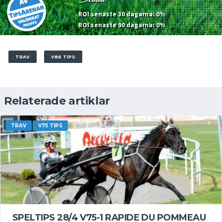
ROI senaste 30 dagarna: 0%
ROI senaste 90 dagarna: 0%
TRAV
V86 TIPS
Relaterade artiklar
TRAV
V75 TIPS
SPELTIPS 28/4 V75-1 RAPIDE DU POMMEAU