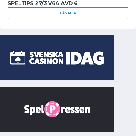
SPELTIPS 27/3 V64 AVD 6
LÄS MER