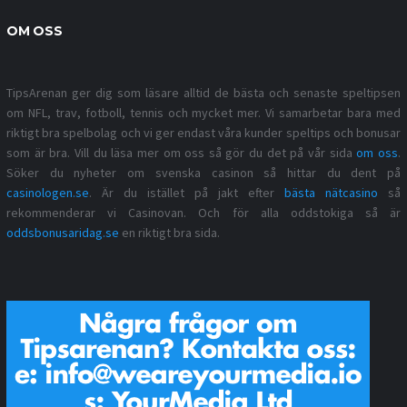
OM OSS
TipsArenan ger dig som läsare alltid de bästa och senaste speltipsen
om NFL, trav, fotboll, tennis och mycket mer. Vi samarbetar bara med
riktigt bra spelbolag och vi ger endast våra kunder speltips och bonusar
som är bra. Vill du läsa mer om oss så gör du det på vår sida
om oss
.
Söker du nyheter om svenska casinon så hittar du dent på
casinologen.se
. Är du istället på jakt efter
bästa nätcasino
så
rekommenderar vi Casinovan. Och för alla oddstokiga så är
oddsbonusaridag.se
en riktigt bra sida.