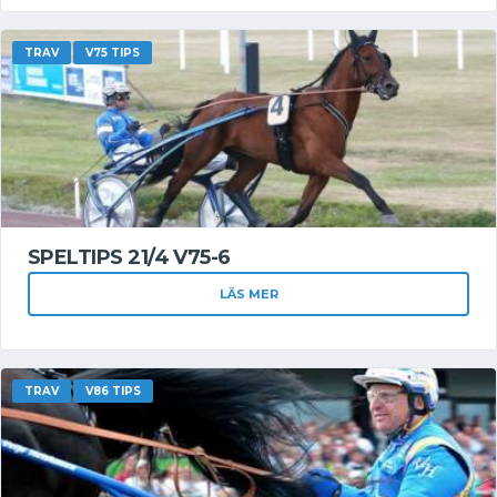
TRAV
V75 TIPS
SPELTIPS 21/4 V75-6
LÄS MER
TRAV
V86 TIPS