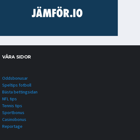
VÅRA SIDOR
Oddsbonusar
Speltips fotboll
Bästa bettingsidan
NFL tips
Tennis tips
Sportbonus
Casinobonus
Reportage