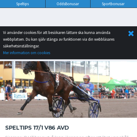
Speltips
OddsBonusar
Sportbonusar
Vi använder cookies för att besökaren lättare ska kunna använda
webbplatsen. Du kan själv stänga av funktionen via din webbläsares
säkerhetsinställningar.
Mer information om cookies
SPELTIPS 17/1 V86 AVD