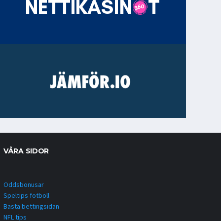
VÅRA SIDOR
Oddsbonusar
Speltips fotboll
Bästa bettingsidan
NFL tips