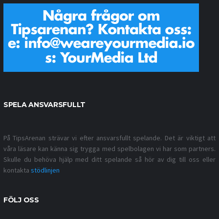
SPELA ANSVARSFULLT
På TipsArenan strävar vi efter ansvarsfullt spelande. Det är viktigt att
våra läsare kan känna sig trygga med spelbolagen vi har som partners.
Skulle du behöva hjälp med ditt spelande så hör av dig till oss eller
kontakta
stödlinjen
FÖLJ OSS