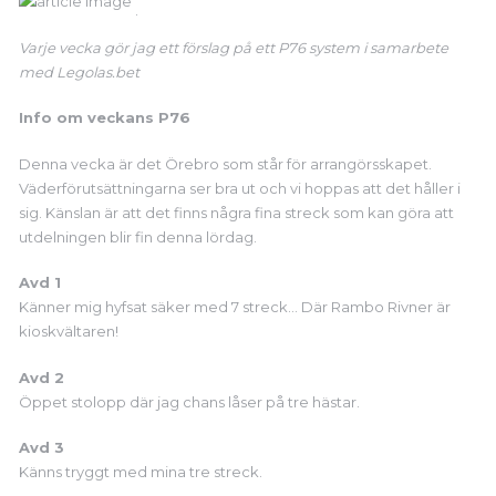
.
Varje vecka gör jag ett
förslag på ett P76 system i samarbete
med Legolas.bet
Info om veckans P76
Denna vecka är det Örebro som står för arrangörsskapet.
Väderförutsättningarna ser bra ut och vi hoppas att det håller i
sig. Känslan är att det finns några fina streck som kan göra att
utdelningen blir fin denna lördag.
Avd 1
Känner mig hyfsat säker med 7 streck… Där Rambo Rivner är
kioskvältaren!
Avd 2
Öppet stolopp där jag chans låser på tre hästar.
Avd 3
Känns tryggt med mina tre streck.