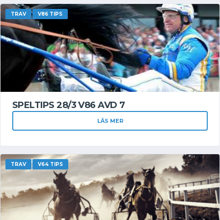
TRAV
V86 TIPS
SPELTIPS 28/3 V86 AVD 7
LÄS MER
TRAV
V64 TIPS