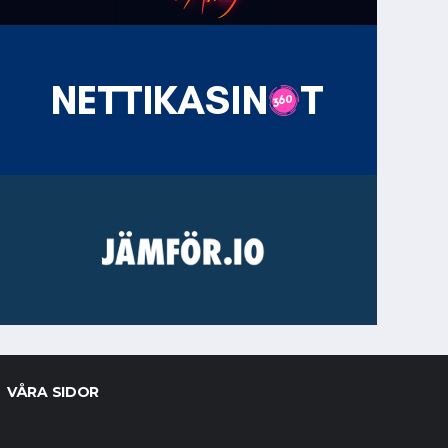
VÅRA SIDOR