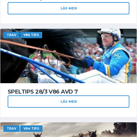
LÄS MER
TRAV
V86 TIPS
SPELTIPS 28/3 V86 AVD 7
LÄS MER
TRAV
V64 TIPS