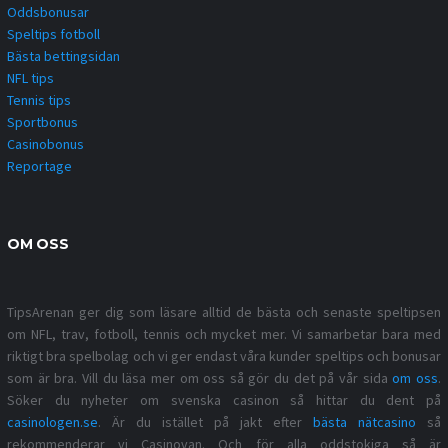
Oddsbonusar
Speltips fotboll
Bästa bettingsidan
NFL tips
Tennis tips
Sportbonus
Casinobonus
Reportage
OM OSS
TipsArenan ger dig som läsare alltid de bästa och senaste speltipsen
om NFL, trav, fotboll, tennis och mycket mer. Vi samarbetar bara med
riktigt bra spelbolag och vi ger endast våra kunder speltips och bonusar
som är bra. Vill du läsa mer om oss så gör du det på vår sida
om oss
.
Söker du nyheter om svenska casinon så hittar du dent på
casinologen.se
. Är du istället på jakt efter
bästa nätcasino
så
rekommenderar vi Casinovan. Och för alla oddstokiga så är