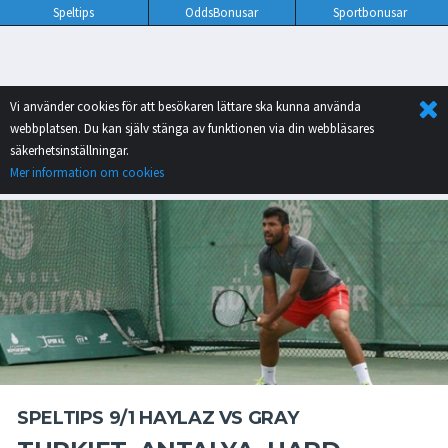
Speltips
OddsBonusar
Sportbonusar
Vi använder cookies för att besökaren lättare ska kunna använda
webbplatsen. Du kan själv stänga av funktionen via din webbläsares
säkerhetsinställningar.
Mer information om cookies
SPELTIPS 9/1 HAYLAZ VS GRAY