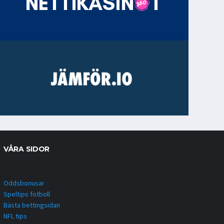
VÅRA SIDOR
Oddsbonusar
Speltips fotboll
Bästa bettingsidan
NFL tips