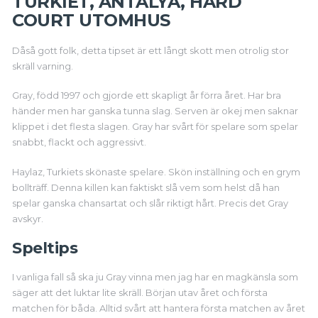
TURKIET, ANTALYA, HARD
COURT UTOMHUS
Dåså gott folk, detta tipset är ett långt skott men otrolig stor
skräll varning.
Gray, född 1997 och gjorde ett skapligt år förra året. Har bra
händer men har ganska tunna slag. Serven är okej men saknar
klippet i det flesta slagen. Gray har svårt för spelare som spelar
snabbt, flackt och aggressivt.
Haylaz, Turkiets skönaste spelare. Skön inställning och en grym
bollträff. Denna killen kan faktiskt slå vem som helst då han
spelar ganska chansartat och slår riktigt hårt. Precis det Gray
avskyr.
Speltips
I vanliga fall så ska ju Gray vinna men jag har en magkänsla som
säger att det luktar lite skräll. Början utav året och första
matchen för båda. Alltid svårt att hantera första matchen av året