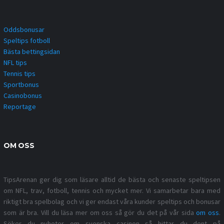
Oddsbonusar
Speltips fotboll
Bästa bettingsidan
NFL tips
Tennis tips
Sportbonus
Casinobonus
Reportage
OM OSS
TipsArenan ger dig som läsare alltid de bästa och senaste speltipsen
om NFL, trav, fotboll, tennis och mycket mer. Vi samarbetar bara med
riktigt bra spelbolag och vi ger endast våra kunder speltips och bonusar
som är bra. Vill du läsa mer om oss så gör du det på vår sida
om oss
.
Söker du nyheter om svenska casinon så hittar du dent på