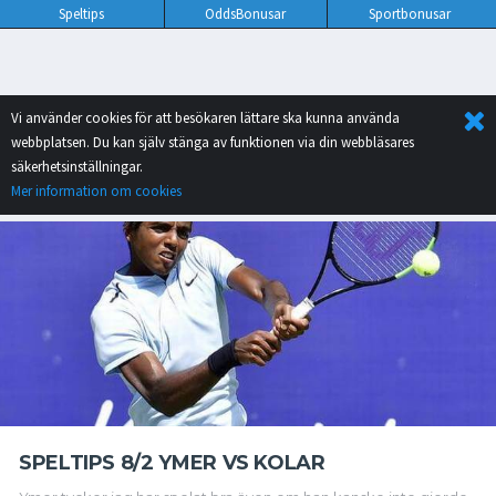
Speltips
OddsBonusar
Sportbonusar
Vi använder cookies för att besökaren lättare ska kunna använda
webbplatsen. Du kan själv stänga av funktionen via din webbläsares
säkerhetsinställningar.
Mer information om cookies
SPELTIPS 8/2 YMER VS KOLAR