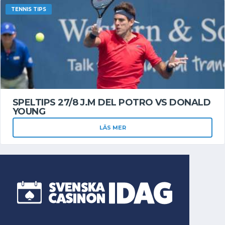
TENNIS TIPS
SPELTIPS 27/8 J.M DEL POTRO VS DONALD
YOUNG
LÄS MER