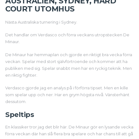
AUSTRALIEN, SYDNEY, HARD
COURT UTOMHUS
Nästa Australiska turnering i Sydney.
Det handlar om Verdasco och förra veckans utropstecken De
Minaur.
De Minaur har hemmaplan och gjorde en riktigt bra vecka förra
veckan. Spelar med stort självförtroende och kommer att ha
publiken med sig. Spelar snabbt men har en ryckig teknik. Men
en riktig fighter.
Verdasco gjorde jag en analys på i förförra tipset. Men en kille
som spelar upp och ner. Har en grym högsta nivå. Vänsterhänt
dessutom.
Speltips
En klassiker tror jag det blir här. De Minaur gör en lysande vecka
förra veckan där han slå flera bra spelare och har chans till att gå