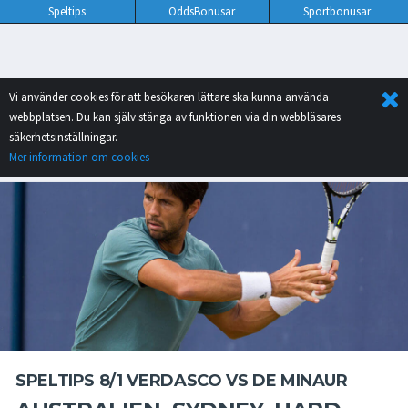
Speltips
OddsBonusar
Sportbonusar
Vi använder cookies för att besökaren lättare ska kunna använda
webbplatsen. Du kan själv stänga av funktionen via din webbläsares
säkerhetsinställningar.
Mer information om cookies
SPELTIPS 8/1 VERDASCO VS DE MINAUR