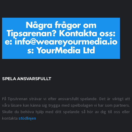
SPELA ANSVARSFULLT
På TipsArenan strävar vi efter ansvarsfullt spelande. Det är viktigt att
våra läsare kan känna sig trygga med spelbolagen vi har som partners.
Skulle du behöva hjälp med ditt spelande så hör av dig till oss eller
kontakta
stödlinjen