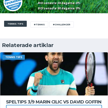
ROI senaste 30 dagarna: 0%
ROI senaste 90 dagarna: 0%
TENNIS TIPS
#TENNIS
#CHALLENGER
Relaterade artiklar
TENNIS TIPS
SPELTIPS 3/9 MARIN CILIC VS DAVID GOFFIN