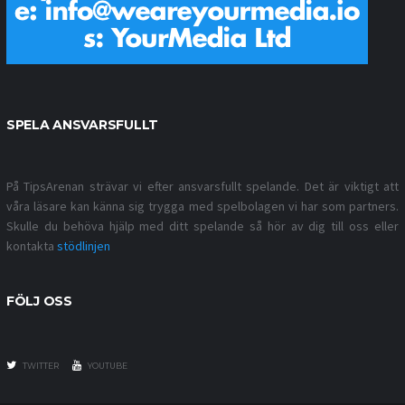
SPELA ANSVARSFULLT
På TipsArenan strävar vi efter ansvarsfullt spelande. Det är viktigt att
våra läsare kan känna sig trygga med spelbolagen vi har som partners.
Skulle du behöva hjälp med ditt spelande så hör av dig till oss eller
kontakta
stödlinjen
FÖLJ OSS
TWITTER
YOUTUBE