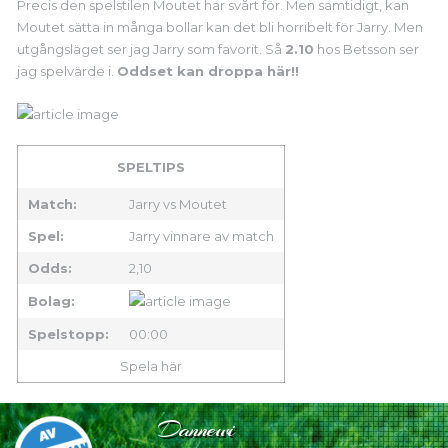
Precis den spelstilen Moutet har svårt för. Men samtidigt, kan
Moutet sätta in många bollar kan det bli horribelt för Jarry. Men
utgångsläget ser jag Jarry som favorit. Så
2.10
hos Betsson ser
jag spelvärde i.
Oddset kan droppa här!!
SPELTIPS
Match:
Jarry vs Moutet
Spel:
Jarry vinnare av match
Odds:
2,10
Bolag:
Spelstopp:
00:00
Spela här
Dannewi