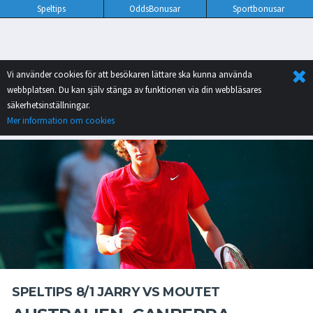
Speltips
OddsBonusar
Sportbonusar
Vi använder cookies för att besökaren lättare ska kunna använda
webbplatsen. Du kan själv stänga av funktionen via din webbläsares
säkerhetsinställningar.
Mer information om cookies
SPELTIPS 8/1 JARRY VS MOUTET