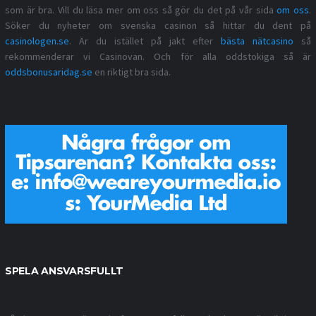
som är bra. Vill du läsa mer om oss så gör du det på vår sida
om oss
.
Söker du nyheter om svenska casinon så hittar du dent på
casinologen.se
. Är du istället på jakt efter
bästa nätcasino
så
rekommenderar vi Casinovan. Och för alla oddstokiga så är
oddsbonusaridag.se
en riktigt bra sida.
SPELA ANSVARSFULLT