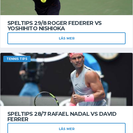
SPELTIPS 29/8 ROGER FEDERER VS
YOSHIHITO NISHIOKA
LÄS MER
TENNIS TIPS
SPELTIPS 28/7 RAFAEL NADAL VS DAVID
FERRER
LÄS MER