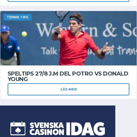
TENNIS TIPS
SPELTIPS 27/8 J.M DEL POTRO VS DONALD
YOUNG
LÄS MER