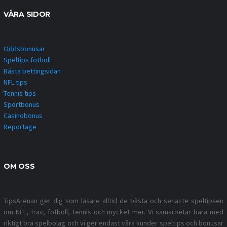
VÅRA SIDOR
Oddsbonusar
Speltips fotboll
Bästa bettingsidan
NFL tips
Tennis tips
Sportbonus
Casinobonus
Reportage
OM OSS
TipsArenan ger dig som läsare alltid de bästa och senaste speltipsen
om NFL, trav, fotboll, tennis och mycket mer. Vi samarbetar bara med
riktigt bra spelbolag och vi ger endast våra kunder speltips och bonusar