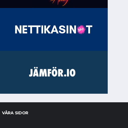
VÅRA SIDOR