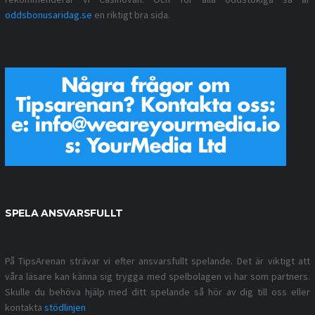
oddsbonusaridag.se
en riktigt bra sida.
SPELA ANSVARSFULLT
På TipsArenan strävar vi efter ansvarsfullt spelande. Det är viktigt att
våra läsare kan känna sig trygga med spelbolagen vi har som partners.
Skulle du behöva hjälp med ditt spelande så hör av dig till oss eller
kontakta
stödlinjen