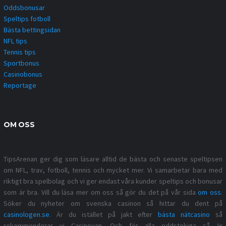
Oddsbonusar
Speltips fotboll
Bästa bettingsidan
NFL tips
Tennis tips
Sportbonus
Casinobonus
Reportage
OM OSS
TipsArenan ger dig som läsare alltid de bästa och senaste speltipsen
om NFL, trav, fotboll, tennis och mycket mer. Vi samarbetar bara med
riktigt bra spelbolag och vi ger endast våra kunder speltips och bonusar
som är bra. Vill du läsa mer om oss så gör du det på vår sida
om oss
.
Söker du nyheter om svenska casinon så hittar du dent på
casinologen.se
. Är du istället på jakt efter
bästa nätcasino
så
rekommenderar vi Casinovan. Och för alla oddstokiga så är