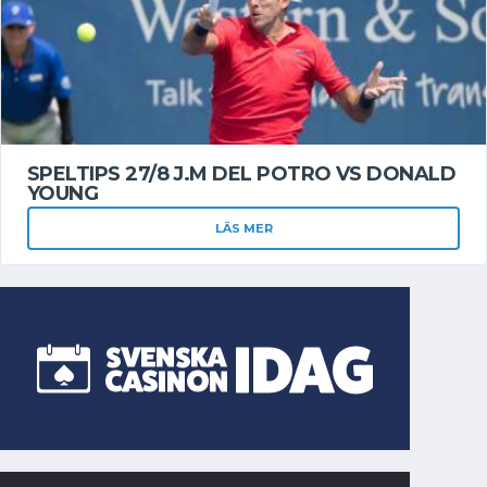
SPELTIPS 27/8 J.M DEL POTRO VS DONALD
YOUNG
LÄS MER