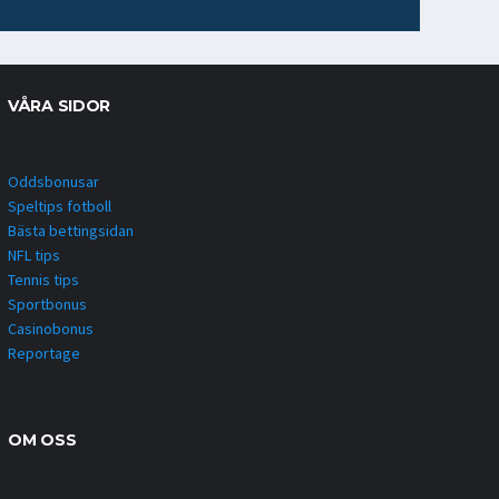
VÅRA SIDOR
Oddsbonusar
Speltips fotboll
Bästa bettingsidan
NFL tips
Tennis tips
Sportbonus
Casinobonus
Reportage
OM OSS