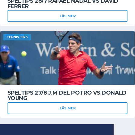
SPELTIPS 28/7 RAFAEL NADAL VS DAVID
FERRER
LÄS MER
TENNIS TIPS
SPELTIPS 27/8 J.M DEL POTRO VS DONALD
YOUNG
LÄS MER