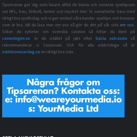
TipsArenan ger dig som läsare alltid de bästa och senaste speltipsen
om NFL, trav, fotboll, tennis och mycket mer. Vi samarbetar bara med
riktigt bra spelbolag och vi ger endast våra kunder speltips och bonusar
som är bra. Vill du läsa mer om oss så gör du det på vår sida
om oss
.
Söker du nyheter om svenska casinon så hittar du dent på
casinologen.se
. Är du istället på jakt efter
bästa nätcasino
så
rekommenderar vi Casinovan. Och för alla oddstokiga så är
oddsbonusaridag.se
en riktigt bra sida.