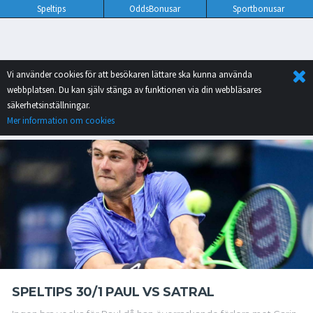
Speltips
OddsBonusar
Sportbonusar
Vi använder cookies för att besökaren lättare ska kunna använda
webbplatsen. Du kan själv stänga av funktionen via din webbläsares
säkerhetsinställningar.
Mer information om cookies
SPELTIPS 30/1 PAUL VS SATRAL