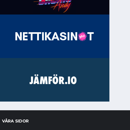
VÅRA SIDOR