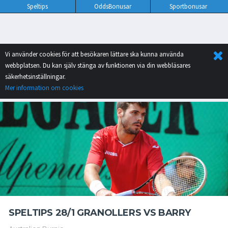
Speltips
OddsBonusar
Sportbonusar
Vi använder cookies för att besökaren lättare ska kunna använda
webbplatsen. Du kan själv stänga av funktionen via din webbläsares
säkerhetsinställningar.
Mer information om cookies
SPELTIPS 28/1 GRANOLLERS VS BARRY