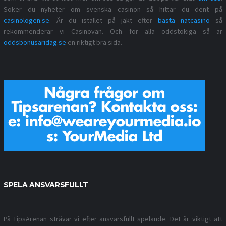
Söker du nyheter om svenska casinon så hittar du dent på
casinologen.se
. Är du istället på jakt efter
bästa nätcasino
så
rekommenderar vi Casinovan. Och för alla oddstokiga så är
oddsbonusaridag.se
en riktigt bra sida.
SPELA ANSVARSFULLT
På TipsArenan strävar vi efter ansvarsfullt spelande. Det är viktigt att