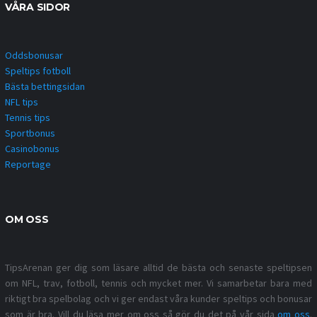
VÅRA SIDOR
Oddsbonusar
Speltips fotboll
Bästa bettingsidan
NFL tips
Tennis tips
Sportbonus
Casinobonus
Reportage
OM OSS
TipsArenan ger dig som läsare alltid de bästa och senaste speltipsen
om NFL, trav, fotboll, tennis och mycket mer. Vi samarbetar bara med
riktigt bra spelbolag och vi ger endast våra kunder speltips och bonusar
som är bra. Vill du läsa mer om oss så gör du det på vår sida
om oss
.