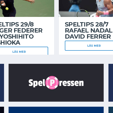
ELTIPS 29/8
SPELTIPS 28/7
GER FEDERER
RAFAEL NADAL
 YOSHIHITO
DAVID FERRER
SHIOKA
LÄS MER
LÄS MER