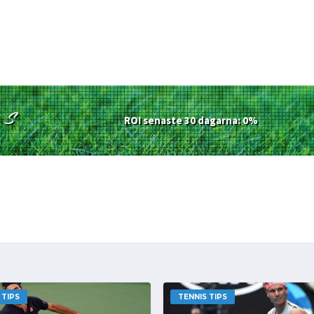
 S
ROI senaste 30 dagarna: 0%
 TIPS
TENNIS TIPS