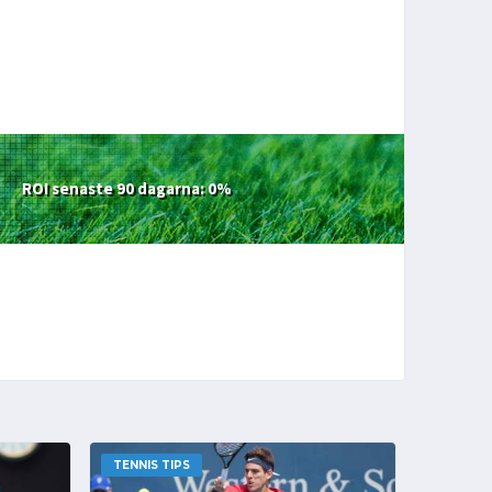
ROI senaste 90 dagarna: 0%
TENNIS TIPS