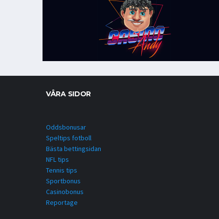
VÅRA SIDOR
Oddsbonusar
Speltips fotboll
Bästa bettingsidan
NFL tips
Tennis tips
Sportbonus
Casinobonus
Reportage