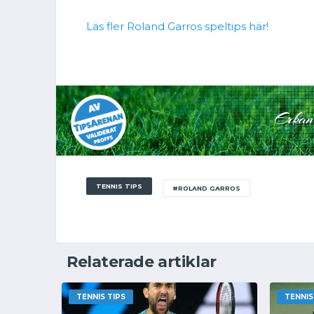
Läs fler Roland Garros speltips här!
Erkan
TENNIS TIPS
#ROLAND GARROS
Relaterade artiklar
TENNIS TIPS
TENNIS