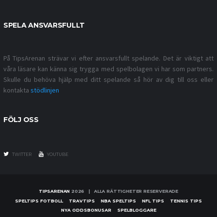
SPELA ANSVARSFULLT
På TipsArenan strävar vi efter ansvarsfullt spelande. Det är viktigt att
våra läsare kan känna sig trygga med spelbolagen vi har som partners.
Skulle du behöva hjälp med ditt spelande så hör av dig till oss eller
kontakta
stödlinjen
FÖLJ OSS
TWITTER
YOUTUBE
TIPSARENAN
2026 | ALLA RÄTTIGHETER RESERVERADE
SPELTIPS FOTBOLL
TRAVTIPS
NBA SPELTIPS
NFL TIPS
TENNIS TIPS
NYA ODDSBONUSAR
SPELBLOGGARE