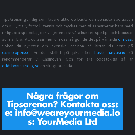
TipsArenan ger dig som läsare alltid de bästa och senaste speltipsen
om NFL, trav, fotboll, tennis och mycket mer. Vi samarbetar bara med
riktigt bra spelbolag och vi ger endast våra kunder speltips och bonusar
som är bra. Vill du läsa mer om oss så gör du det på vår sida
om oss
.
Söker du nyheter om svenska casinon så hittar du dent på
casinologen.se
. Är du istället på jakt efter
bästa nätcasino
så
rekommenderar vi Casinovan. Och för alla oddstokiga så är
oddsbonusaridag.se
en riktigt bra sida.