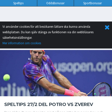
Speltips
OddsBonusar
Sportbonusar
Vi använder cookies för att besökaren lättare ska kunna använda
webbplatsen. Du kan själv stänga av funktionen via din webbläsares
säkerhetsinställningar.
Mer information om cookies
SPELTIPS 27/2 DEL POTRO VS ZVEREV