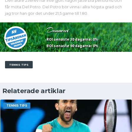
Den äldre Zverev har inte gjort någon jätte bra period nu och
får möta Del Potro. Del Potro bör vinna i allra högsta grad och
jag tror han gör det under 21,5 game till 1.80.
Dannewi
ROI senaste 30 dagarna: 0%
ROI senaste 90 dagarna: 0%
TENNIS TIPS
Relaterade artiklar
TENNIS TIPS