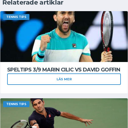
Relaterade artiklar
TENNIS TIPS
SPELTIPS 3/9 MARIN CILIC VS DAVID GOFFIN
LÄS MER
TENNIS TIPS