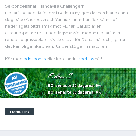
Sextondelsfinal i Francavilla Challengern.
Donati spelade riktigt bra i Barletta nyligen där han bland annat
slog både Andreozzi och Yannick innan han fick känna på
nederlagets bittra smak mot Munar. Caruso är en
allroundspelare rent underlagsmässigt medan Donati är en
renodlad grusspelare. Mycket talar för Donati här och jag tror
det kan bli ganska cleant. Under 21,5 gem i matchen.
Kör med
oddsbonus
eller kolla andra
speltips
här!
Erkan S
ROI senaste 30 dagarna: 0%
ROI senaste 90 dagarna: 0%
TENNIS TIPS