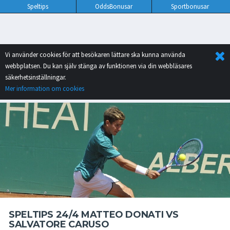
Speltips
OddsBonusar
Sportbonusar
Vi använder cookies för att besökaren lättare ska kunna använda
webbplatsen. Du kan själv stänga av funktionen via din webbläsares
säkerhetsinställningar.
Mer information om cookies
SPELTIPS 24/4 MATTEO DONATI VS
SALVATORE CARUSO