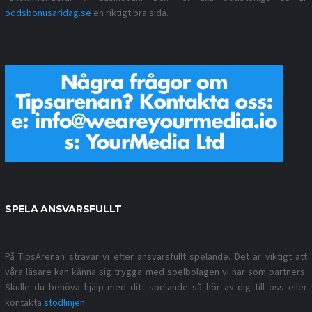
oddsbonusaridag.se
en riktigt bra sida.
SPELA ANSVARSFULLT
På TipsArenan strävar vi efter ansvarsfullt spelande. Det är viktigt att
våra läsare kan känna sig trygga med spelbolagen vi har som partners.
Skulle du behöva hjälp med ditt spelande så hör av dig till oss eller
kontakta
stödlinjen