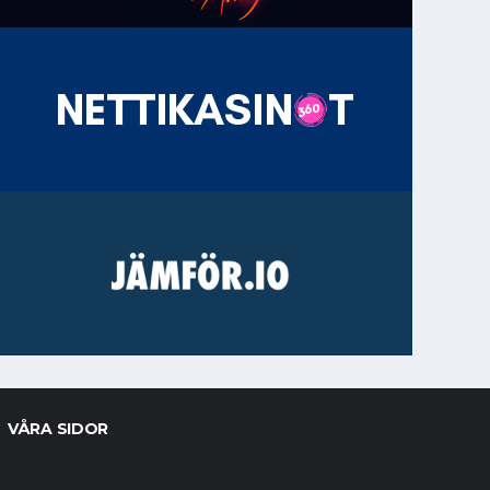
VÅRA SIDOR