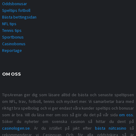
Oddsbonusar
Speltips fotboll
Bästa bettingsidan
NFL tips
Tennis tips
Sportbonus
Casinobonus
Reportage
OM OSS
TipsArenan ger dig som läsare alltid de bästa och senaste speltipsen
om NFL, trav, fotboll, tennis och mycket mer. Vi samarbetar bara med
riktigt bra spelbolag och vi ger endast våra kunder speltips och bonusar
som är bra. Vill du läsa mer om oss så gör du det på vår sida
om oss
.
Söker du nyheter om svenska casinon så hittar du dent på
casinologen.se
. Är du istället på jakt efter
bästa nätcasino
så
rekommenderar vi Casinovan. Och för alla oddstokiga så är