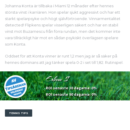
Johanna Konta är tillbaka i Miami 12 månader efter hennes
största vinst i karriären. Hon spelar sjukt aggressivt och har ett
starkt spelarpsyke och högt självförtroende. Vinnarmentalitet
detected! Flipkens spelar visserligen säkert och har en stabil
vinst mot Buzarnescu från förra rundan, men det kommer inte
vara tillräckligt här mot en sådan psykiskt överlägsen spelare
som Konta.
Oddset
för att Konta vinner är runt 1,2 men jag är så säker på
hennes dominans att jag tänker spela 0-2 i set till 1,82. Rutinspel.
Erkan S
ROI senaste 30 dagarna: 0%
ROI senaste 90 dagarna: 0%
TENNIS TIPS