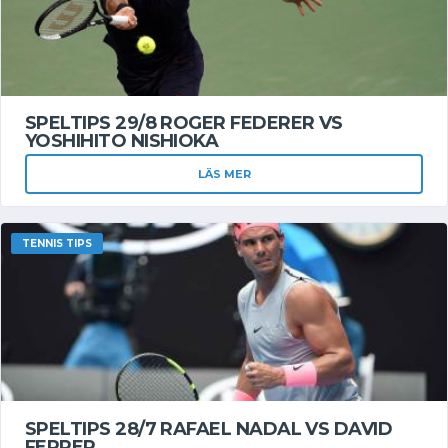
SPELTIPS 29/8 ROGER FEDERER VS
YOSHIHITO NISHIOKA
LÄS MER
TENNIS TIPS
SPELTIPS 28/7 RAFAEL NADAL VS DAVID
FERRER