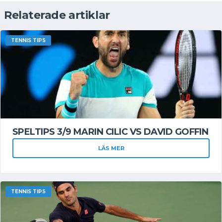
Relaterade artiklar
TENNIS TIPS
SPELTIPS 3/9 MARIN CILIC VS DAVID GOFFIN
LÄS MER
TENNIS TIPS