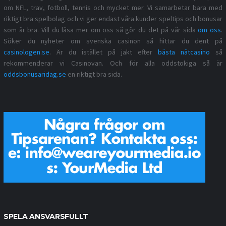
om NFL, trav, fotboll, tennis och mycket mer. Vi samarbetar bara med
riktigt bra spelbolag och vi ger endast våra kunder speltips och bonusar
som är bra. Vill du läsa mer om oss så gör du det på vår sida
om oss
.
Söker du nyheter om svenska casinon så hittar du dent på
casinologen.se
. Är du istället på jakt efter
bästa nätcasino
så
rekommenderar vi Casinovan. Och för alla oddstokiga så är
oddsbonusaridag.se
en riktigt bra sida.
SPELA ANSVARSFULLT