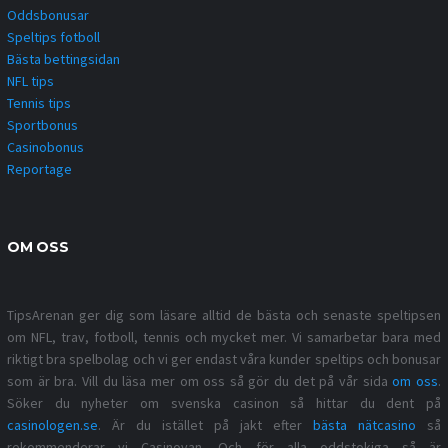
Oddsbonusar
Speltips fotboll
Bästa bettingsidan
NFL tips
Tennis tips
Sportbonus
Casinobonus
Reportage
OM OSS
TipsArenan ger dig som läsare alltid de bästa och senaste speltipsen
om NFL, trav, fotboll, tennis och mycket mer. Vi samarbetar bara med
riktigt bra spelbolag och vi ger endast våra kunder speltips och bonusar
som är bra. Vill du läsa mer om oss så gör du det på vår sida
om oss
.
Söker du nyheter om svenska casinon så hittar du dent på
casinologen.se
. Är du istället på jakt efter
bästa nätcasino
så
rekommenderar vi Casinovan. Och för alla oddstokiga så är