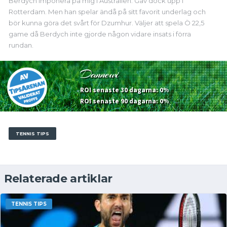
Berdych imponera på mig i Australien. Gav dock upp i
Rotterdam. Men han spelar ändå på sitt favorit underlag och
bör kunna göra det svårt för Dzumhur. Väljer att spela Ö 22,5
game då Berdych inte gjorde någon vidare insats i förra
rundan.
Dannewi
ROI senaste 30 dagarna: 0%
ROI senaste 90 dagarna: 0%
TENNIS TIPS
Relaterade artiklar
TENNIS TIPS