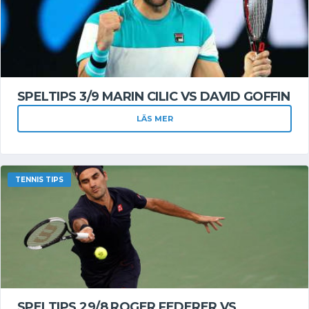
SPELTIPS 3/9 MARIN CILIC VS DAVID GOFFIN
LÄS MER
TENNIS TIPS
SPELTIPS 29/8 ROGER FEDERER VS