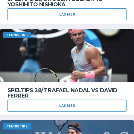
YOSHIHITO NISHIOKA
LÄS MER
TENNIS TIPS
SPELTIPS 28/7 RAFAEL NADAL VS DAVID
FERRER
LÄS MER
TENNIS TIPS