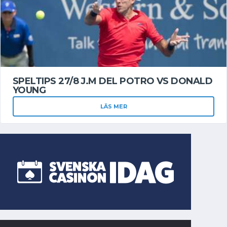
SPELTIPS 27/8 J.M DEL POTRO VS DONALD
YOUNG
LÄS MER