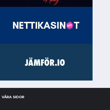
VÅRA SIDOR