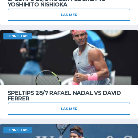
YOSHIHITO NISHIOKA
LÄS MER
TENNIS TIPS
SPELTIPS 28/7 RAFAEL NADAL VS DAVID
FERRER
LÄS MER
TENNIS TIPS