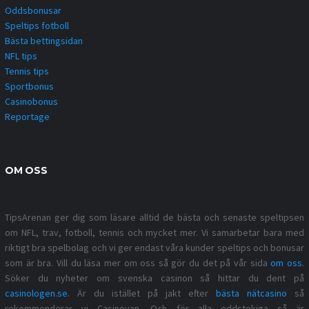
Oddsbonusar
Speltips fotboll
Bästa bettingsidan
NFL tips
Tennis tips
Sportbonus
Casinobonus
Reportage
OM OSS
TipsArenan ger dig som läsare alltid de bästa och senaste speltipsen
om NFL, trav, fotboll, tennis och mycket mer. Vi samarbetar bara med
riktigt bra spelbolag och vi ger endast våra kunder speltips och bonusar
som är bra. Vill du läsa mer om oss så gör du det på vår sida
om oss
.
Söker du nyheter om svenska casinon så hittar du dent på
casinologen.se
. Är du istället på jakt efter
bästa nätcasino
så
rekommenderar vi Casinovan. Och för alla oddstokiga så är