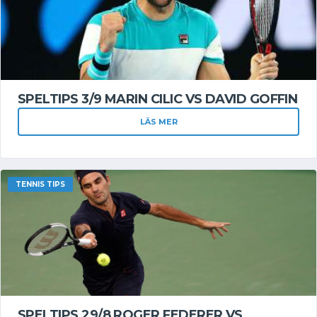
SPELTIPS 3/9 MARIN CILIC VS DAVID GOFFIN
LÄS MER
TENNIS TIPS
SPELTIPS 29/8 ROGER FEDERER VS