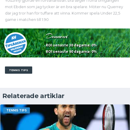
Youzhny gjorde en förvånansvärt bra seger i förra omgången
mot Ebden som jag tycker är en bra spelare. Möter nu Querrey
där jag tror han för tuffare att vinna. Kommer spela Under 22,5
game i matchen till 1.90
Dannewi
ROI senaste 30 dagarna: 0%
ROI senaste 90 dagarna: 0%
TENNIS TIPS
Relaterade artiklar
TENNIS TIPS