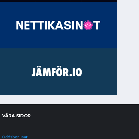
VÅRA SIDOR
Oddsbonusar