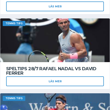
LÄS MER
TENNIS TIPS
SPELTIPS 28/7 RAFAEL NADAL VS DAVID
FERRER
LÄS MER
TENNIS TIPS