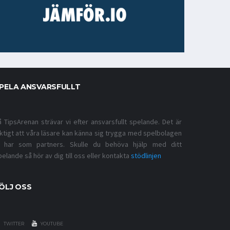
PELA ANSVARSFULLT
å TipsArenan strävar vi efter ansvarsfullt spelande. Det är
iktigt att våra läsare kan känna sig trygga med spelbolagen
i har som partners. Skulle du behöva hjälp med ditt
pelande så hör av dig till oss eller kontakta
stödlinjen
ÖLJ OSS
TWITTER
YOUTUBE