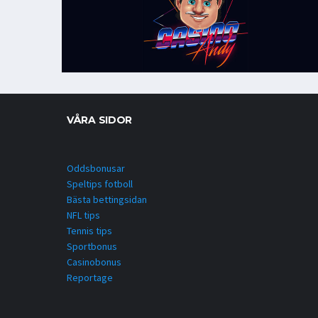
VÅRA SIDOR
Oddsbonusar
Speltips fotboll
Bästa bettingsidan
NFL tips
Tennis tips
Sportbonus
Casinobonus
Reportage