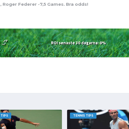
Roger Federer -7,5 Games. Bra odds!
 S
ROI senaste 30 dagarna: 0%
 TIPS
TENNIS TIPS