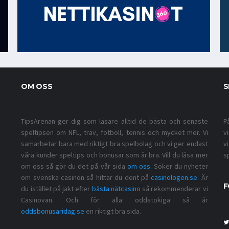
OM OSS
S
TipsArenan ger dig som läsare alltid de bästa och senaste
P
speltipsen om NFL, trav, fotboll, tennis och mycket mer. Vi
v
samarbetar bara med riktigt bra spelbolag och vi ger endast
v
våra kunder speltips och bonusar som är bra. Vill du läsa mer
s
om oss så gör du det på vår sida
om oss
. Söker du nyheter
om svenska casinon så hittar du dent på
casinologen.se
. Är
F
du istället på jakt efter
bästa nätcasino
så rekommenderar vi
Casinovan. Och för alla oddstokiga så är
oddsbonusaridag.se
en riktigt bra sida.