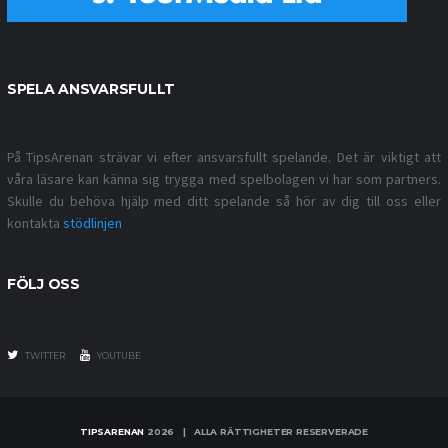
SPELA ANSVARSFULLT
På TipsArenan strävar vi efter ansvarsfullt spelande. Det är viktigt att
våra läsare kan känna sig trygga med spelbolagen vi har som partners.
Skulle du behöva hjälp med ditt spelande så hör av dig till oss eller
kontakta
stödlinjen
FÖLJ OSS
TWITTER
YOUTUBE
TIPSARENAN
2026 | ALLA RÄTTIGHETER RESERVERADE