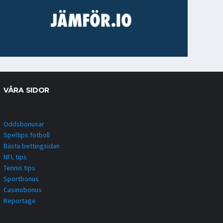
VÅRA SIDOR
Oddsbonusar
Speltips fotboll
Bästa bettingsidan
NFL tips
Tennis tips
Sportbonus
Casinobonus
Reportage