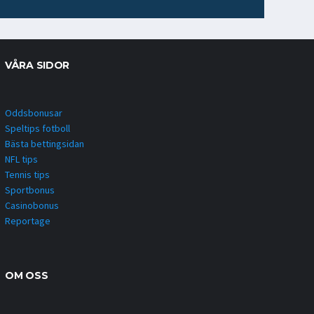
VÅRA SIDOR
Oddsbonusar
Speltips fotboll
Bästa bettingsidan
NFL tips
Tennis tips
Sportbonus
Casinobonus
Reportage
OM OSS