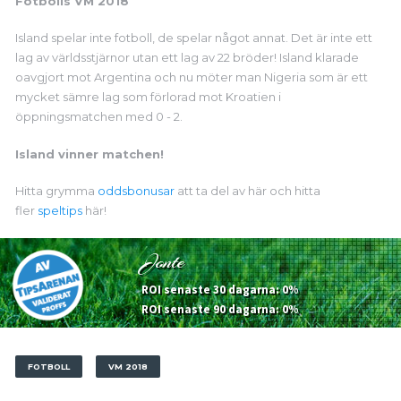
Fotbolls VM 2018
Island spelar inte fotboll, de spelar något annat. Det är inte ett
lag av världsstjärnor utan ett lag av 22 bröder! Island klarade
oavgjort mot Argentina och nu möter man Nigeria som är ett
mycket sämre lag som förlorad mot Kroatien i
öppningsmatchen med 0 - 2.
Island vinner matchen!
Hitta grymma
oddsbonusar
att ta del av här och hitta
fler
speltips
här!
Jonte
ROI senaste 30 dagarna: 0%
ROI senaste 90 dagarna: 0%
FOTBOLL
VM 2018