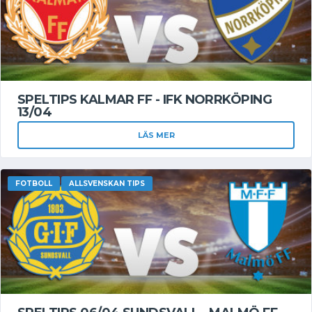
SPELTIPS KALMAR FF - IFK NORRKÖPING
13/04
LÄS MER
FOTBOLL
ALLSVENSKAN TIPS