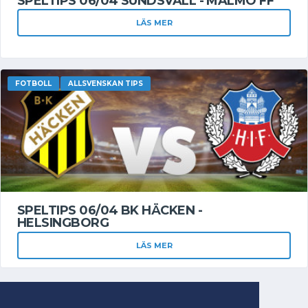
SPELTIPS 06/04 SUNDSVALL - MALMÖ FF
LÄS MER
FOTBOLL
ALLSVENSKAN TIPS
SPELTIPS 06/04 BK HÄCKEN -
HELSINGBORG
LÄS MER