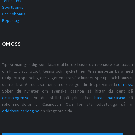
Tennis tips
Sportbonus
Casinobonus
Reportage
OM OSS
TipsArenan ger dig som läsare alltid de bästa och senaste speltipsen
om NFL, trav, fotboll, tennis och mycket mer. Vi samarbetar bara med
riktigt bra spelbolag och vi ger endast våra kunder speltips och bonusar
som är bra. Vill du läsa mer om oss så gör du det på vår sida
om oss
.
Söker du nyheter om svenska casinon så hittar du dent på
casinologen.se
. Är du istället på jakt efter
bästa nätcasino
så
rekommenderar vi Casinovan. Och för alla oddstokiga så är
oddsbonusaridag.se
en riktigt bra sida.