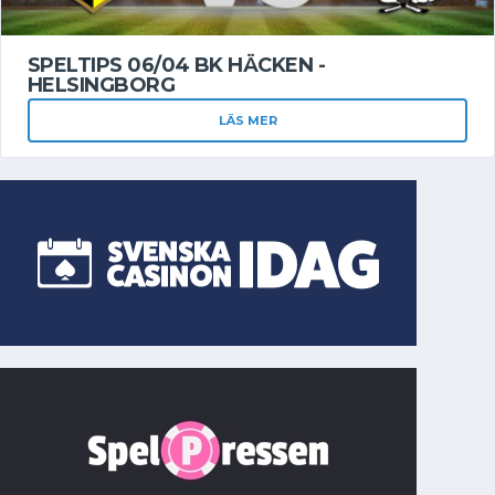
SPELTIPS 06/04 BK HÄCKEN -
HELSINGBORG
LÄS MER