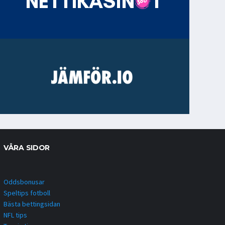
VÅRA SIDOR
Oddsbonusar
Speltips fotboll
Bästa bettingsidan
NFL tips