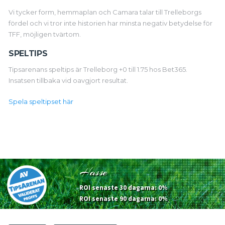
Vi tycker form, hemmaplan och Camara talar till Trelleborgs
fördel och vi tror inte historien har minsta negativ betydelse för
TFF, möjligen tvärtom.
SPELTIPS
Tipsarenans speltips är Trelleborg +0 till 1.75 hos Bet365.
Insatsen tillbaka vid oavgjort resultat.
Spela speltipset här
Hasse
ROI senaste 30 dagarna: 0%
ROI senaste 90 dagarna: 0%