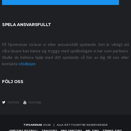
SPELA ANSVARSFULLT
På TipsArenan strävar vi efter ansvarsfullt spelande. Det är viktigt att
våra läsare kan känna sig trygga med spelbolagen vi har som partners.
Skulle du behöva hjälp med ditt spelande så hör av dig till oss eller
kontakta
stödlinjen
FÖLJ OSS
TWITTER
YOUTUBE
TIPSARENAN
2026 | ALLA RÄTTIGHETER RESERVERADE
SPELTIPS FOTBOLL
TRAVTIPS
NBA SPELTIPS
NFL TIPS
TENNIS TIPS