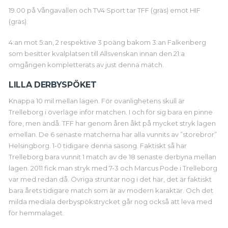
19.00 på Vångavallen och TV4 Sport tar TFF (gräs) emot HIF
(gräs).
4:an mot 5:an, 2 respektive 3 poäng bakom 3:an Falkenberg
som besitter kvalplatsen till Allsvenskan innan den 21:a
omgången kompletterats av just denna match.
LILLA DERBYSPÖKET
Knappa 10 mil mellan lagen. För ovanlighetens skull är
Trelleborg i överläge inför matchen. I och för sig bara en pinne
före, men ändå. TFF har genom åren åkt på mycket stryk lagen
emellan. De 6 senaste matcherna har alla vunnits av ”storebror”
Helsingborg. 1-0 tidigare denna säsong. Faktiskt så har
Trelleborg bara vunnit 1 match av de 18 senaste derbyna mellan
lagen. 2011 fick man stryk med 7-3 och Marcus Pode i Trelleborg
var med redan då. Övriga struntar nog i det här, det är faktiskt
bara årets tidigare match som är av modern karaktär. Och det
milda mediala derbyspökstrycket går nog också att leva med
för hemmalaget.