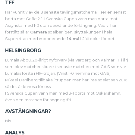
TFF
Har vunnit 7 av de 8 senaste tävlingsmatcherna. I serien senast
borta mot Gefle 2-1. I Svenska Cupen vann man borta mot
Assyriska med 1-0 utan besvärande förlängning. Vad vi har
förstått så är
Camara
spelbar igen, skyttekungen i hela
Superettan med imponerande
14 mål
. Jätteplus för det.
HELSINGBORG
Lumala Abdu, 20-årigt nyförvärv (via Varberg och Kalmar FF i år)
som blev matchens lirare i senaste matchen mot GAIS som var
Lumalas första i HIF-tröjan. (Vinst 1-0 hemma mot GAIS).
Mikael Dahlberg tillbaka i truppen men har inte spelat sen 2016
så det är kuriosa för oss.
I Svenska Cupen vann man med 3-1 borta mot Oskarshamn,
även den matchen förlängningsfri.
AVSTÄNGNINGAR?
Nix.
ANALYS