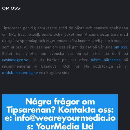
OM OSS
TipsArenan ger dig som läsare alltid de bästa och senaste speltipsen
om NFL, trav, fotboll, tennis och mycket mer. Vi samarbetar bara med
riktigt bra spelbolag och vi ger endast våra kunder speltips och bonusar
som är bra. Vill du läsa mer om oss så gör du det på vår sida
om oss
.
Söker du nyheter om svenska casinon så hittar du dent på
casinologen.se
. Är du istället på jakt efter
bästa nätcasino
så
rekommenderar vi Casinovan. Och för alla oddstokiga så är
oddsbonusaridag.se
en riktigt bra sida.