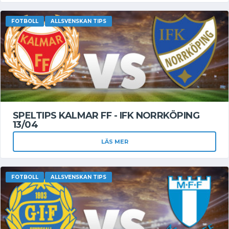
FOTBOLL
ALLSVENSKAN TIPS
SPELTIPS KALMAR FF - IFK NORRKÖPING
13/04
LÄS MER
FOTBOLL
ALLSVENSKAN TIPS