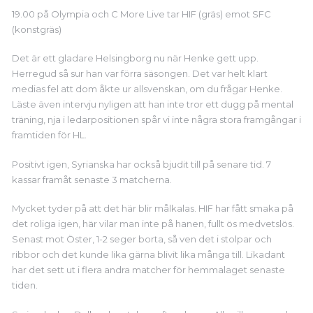
19.00 på Olympia och C More Live tar HIF (gräs) emot SFC
(konstgräs)
Det är ett gladare Helsingborg nu när Henke gett upp.
Herregud så sur han var förra säsongen. Det var helt klart
medias fel att dom åkte ur allsvenskan, om du frågar Henke.
Läste även intervju nyligen att han inte tror ett dugg på mental
träning, nja i ledarpositionen spår vi inte några stora framgångar i
framtiden för HL.
Positivt igen, Syrianska har också bjudit till på senare tid. 7
kassar framåt senaste 3 matcherna.
Mycket tyder på att det här blir målkalas. HIF har fått smaka på
det roliga igen, här vilar man inte på hanen, fullt ös medvetslös.
Senast mot Öster, 1-2 seger borta, så ven det i stolpar och
ribbor och det kunde lika gärna blivit lika många till. Likadant
har det sett ut i flera andra matcher för hemmalaget senaste
tiden.