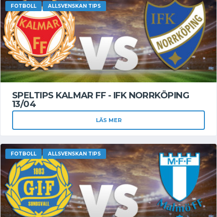
FOTBOLL
ALLSVENSKAN TIPS
SPELTIPS KALMAR FF - IFK NORRKÖPING
13/04
LÄS MER
FOTBOLL
ALLSVENSKAN TIPS