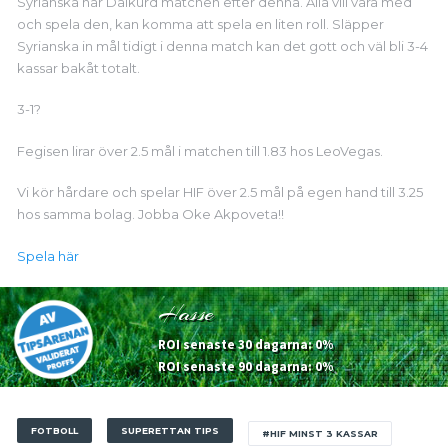
Syrianska har Dalkurd matchen efter denna. Alla vill vara med
och spela den, kan komma att spela en liten roll. Släpper
Syrianska in mål tidigt i denna match kan det gott och väl bli 3-4
kassar bakåt totalt.
3-1?
Fegisen lirar över 2.5 mål i matchen till 1.83 hos LeoVegas.
Vi kör hårdare och spelar HIF över 2.5 mål på egen hand till 3.25
hos samma bolag. Jobba Oke Akpoveta!!
Spela här
Hasse
ROI senaste 30 dagarna: 0%
ROI senaste 90 dagarna: 0%
FOTBOLL
SUPERETTAN TIPS
#HIF MINST 3 KASSAR