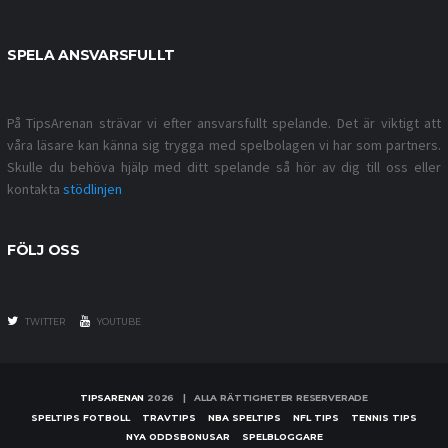
SPELA ANSVARSFULLT
På TipsArenan strävar vi efter ansvarsfullt spelande. Det är viktigt att
våra läsare kan känna sig trygga med spelbolagen vi har som partners.
Skulle du behöva hjälp med ditt spelande så hör av dig till oss eller
kontakta
stödlinjen
FÖLJ OSS
TWITTER
YOUTUBE
TIPSARENAN
2026 | ALLA RÄTTIGHETER RESERVERADE
SPELTIPS FOTBOLL
TRAVTIPS
NBA SPELTIPS
NFL TIPS
TENNIS TIPS
NYA ODDSBONUSAR
SPELBLOGGARE