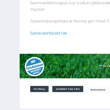
Sammanfattningsvis tror vi på en jätteund
mycket.
Tipsarenans speltips är Norrby gör minst 3 
Spela speltipset här
Hass
FOTBOLL
SUPERETTAN TIPS
#LEOVEGAS