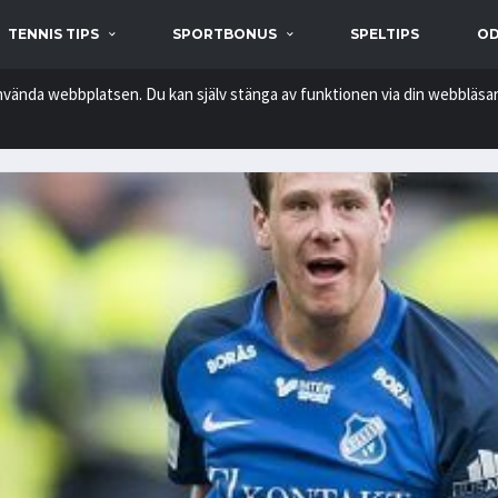
TENNIS TIPS
SPORTBONUS
SPELTIPS
OD
nvända webbplatsen. Du kan själv stänga av funktionen via din webbläsar