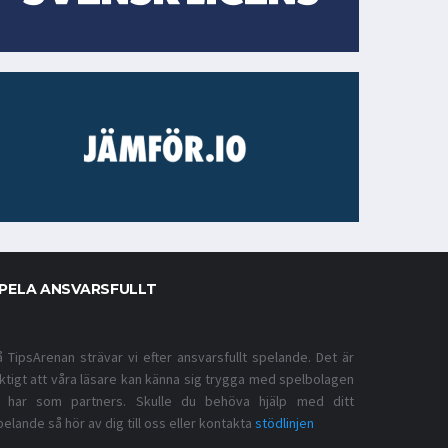
PELA ANSVARSFULLT
å TipsArenan strävar vi efter ansvarsfullt spelande. Det är
iktigt att våra läsare kan känna sig trygga med spelbolagen
i har som partners. Skulle du behöva hjälp med ditt
pelande så hör av dig till oss eller kontakta
stödlinjen