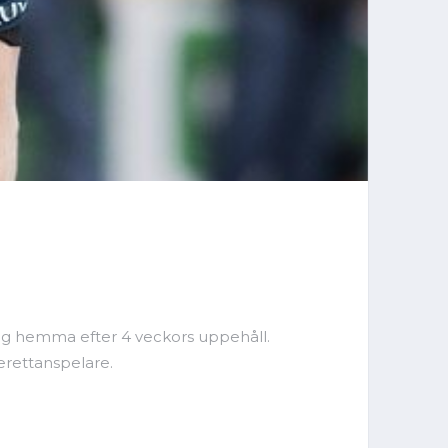
rdag hemma efter 4 veckors uppehåll.
perettanspelare.