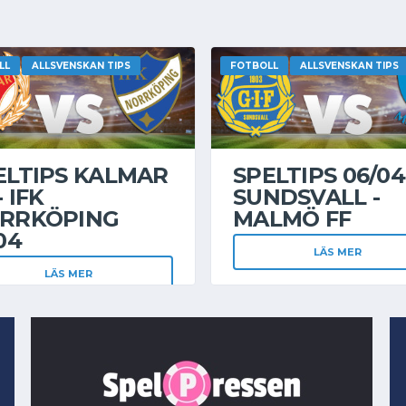
LL
ALLSVENSKAN TIPS
FOTBOLL
ALLSVENSKAN TIPS
ELTIPS KALMAR
SPELTIPS 06/04
- IFK
SUNDSVALL -
RRKÖPING
MALMÖ FF
04
LÄS MER
LÄS MER