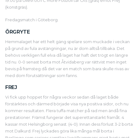
19.00 på Ullevi och C More Fotboll tar ÖIS (gräs) emot Frej
(konstgräs).
Fredagsmatch i Göteborg.
ÖRGRYTE
Hemmalaget har ett helt gäng spelare som muckade i veckan
på grund av fula avstängningar, nu är dom alltså tillbaka. Det
behövs verkligen full elva då laget har haft det trögt en längre
tid nu. 0-0 senast borta mot Åtvidaberg var rättvist men inget
bevis på framsteg då det var en match som bara skulle rivas av
med dom förutsättningar som fanns.
FREJ
Vi fick upp hoppet för några veckor sedan då laget både
förstärktes och därmed började visa nya positiva sidor, och nu
kommer resultaten. Flera tuffa matcher på rad men ändå fina
prestationer. Främst fungerar det superettanstarkt framåt. 4
kassar mot Helsingborg senast. (4-0). Innan dess förlust 3-2 borta
mot Dalkurd. Frej lyckades göra lika många mål borta i
Borlänge som seriens samtliga lag tillsammans gjort borta mot