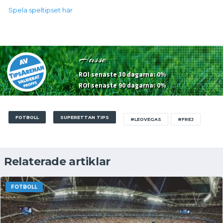
Spela speltipset här
Hasse
ROI senaste 30 dagarna: 0%
ROI senaste 90 dagarna: 0%
FOTBOLL
SUPERETTAN TIPS
#LEOVEGAS
#FREJ
Relaterade artiklar
FOTBOLL