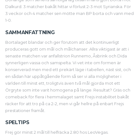
Dalkurd. 3 matcher bakåt hittar vi förlust 2-3 mot Syrianska. För
3 veckor och 4 matcher sen mötte man BP borta och vann med
1-0.
SAMMANFATTNING
Bortalaget blandar och ger förutom att det kontinuerligt
produceras gott om mål och målchanser. Allra viktigast är att i
senaste matchen var anfallstrion Runnemo, Åsbrink och Dida
synnerligen vassa och samspelta. Vi vet inte om formen är
konserverad men med ett prekärt läge i tabellen, näst sist, och
en sådan här uppåtgående form så ser vi alla möjligheter i
världen till minst ett, troligtvis även två mål gjorda mot ett
Örgryte som inte varit homogena på länge. Resultat? Gräs och
comeback för flera i hemmalaget samt Frejs instabilitet bakåt
räcker för att tro på ca 2-2, men vi går hellre på enbart Frejs
prestationer framåt.
SPELTIPS
Frej gör minst 2 mål till helfräcka 2.80 hos LeoVegas.