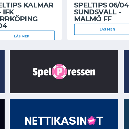
ELTIPS KALMAR
SPELTIPS 06/04
- IFK
SUNDSVALL -
RRKÖPING
MALMÖ FF
04
LÄS MER
LÄS MER