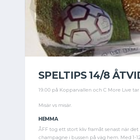
SPELTIPS 14/8 ÅTV
19.00 på Kopparvallen och C More Live tar 
Misär vs misär.
HEMMA
ÅFF tog ett stort kliv framåt senast när d
champagne i bussen på väg hem. Med 1-12 p