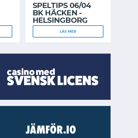
SPELTIPS 06/04
BK HÄCKEN -
HELSINGBORG
LÄS MER