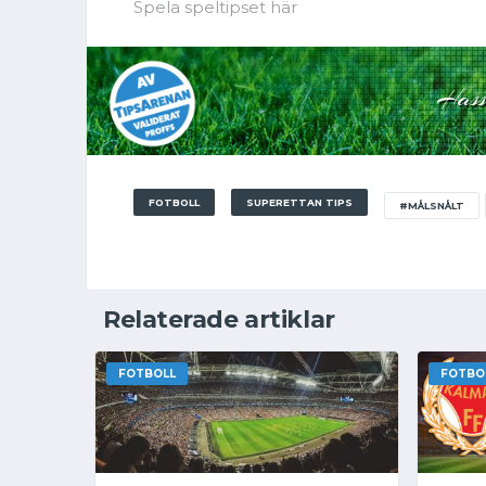
Spela speltipset här
Hass
FOTBOLL
SUPERETTAN TIPS
#MÅLSNÅLT
Relaterade artiklar
FOTBOLL
FOTBO