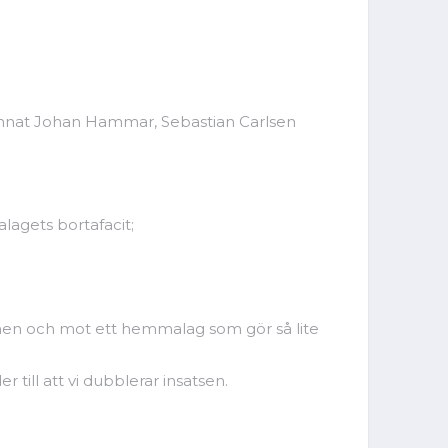
 annat Johan Hammar, Sebastian Carlsen
lagets bortafacit;
hen och mot ett hemmalag som gör så lite
till att vi dubblerar insatsen.