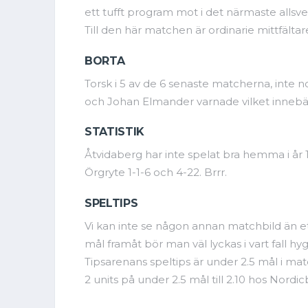
ett tufft program mot i det närmaste allsv
Till den här matchen är ordinarie mittfälta
BORTA
Torsk i 5 av de 6 senaste matcherna, inte
och Johan Elmander varnade vilket innebär
STATISTIK
Åtvidaberg har inte spelat bra hemma i år 1
Örgryte 1-1-6 och 4-22. Brrr.
SPELTIPS
Vi kan inte se någon annan matchbild än 
mål framåt bör man väl lyckas i vart fall hyg
Tipsarenans speltips är under 2.5 mål i ma
2 units på under 2.5 mål till 2.10 hos Nordic