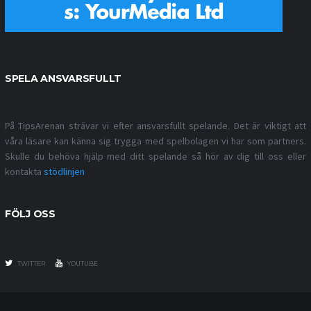
SPELA ANSVARSFULLT
På TipsArenan strävar vi efter ansvarsfullt spelande. Det är viktigt att
våra läsare kan känna sig trygga med spelbolagen vi har som partners.
Skulle du behöva hjälp med ditt spelande så hör av dig till oss eller
kontakta
stödlinjen
FÖLJ OSS
TWITTER
YOUTUBE