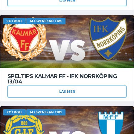
LÄS MER
FOTBOLL
ALLSVENSKAN TIPS
SPELTIPS KALMAR FF - IFK NORRKÖPING
13/04
LÄS MER
FOTBOLL
ALLSVENSKAN TIPS