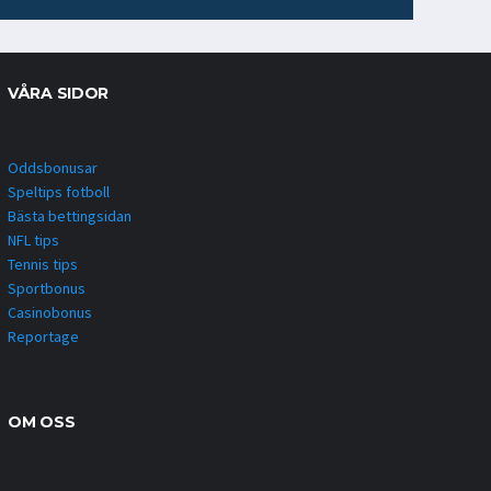
VÅRA SIDOR
Oddsbonusar
Speltips fotboll
Bästa bettingsidan
NFL tips
Tennis tips
Sportbonus
Casinobonus
Reportage
OM OSS