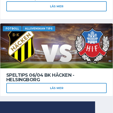
LÄS MER
FOTBOLL
ALLSVENSKAN TIPS
SPELTIPS 06/04 BK HÄCKEN -
HELSINGBORG
LÄS MER