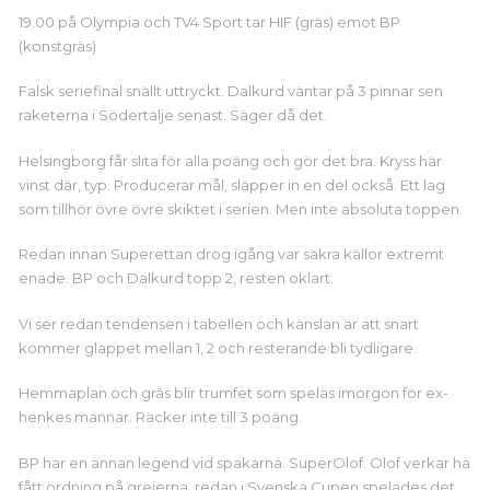
19.00 på Olympia och TV4 Sport tar HIF (gräs) emot BP
(konstgräs)
Falsk seriefinal snällt uttryckt. Dalkurd väntar på 3 pinnar sen
raketerna i Södertälje senast. Säger då det.
Helsingborg får slita för alla poäng och gör det bra. Kryss här
vinst där, typ. Producerar mål, släpper in en del också. Ett lag
som tillhör övre övre skiktet i serien. Men inte absoluta toppen.
Redan innan Superettan drog igång var säkra källor extremt
enade. BP och Dalkurd topp 2, resten oklart.
Vi ser redan tendensen i tabellen och känslan är att snart
kommer glappet mellan 1, 2 och resterande bli tydligare.
Hemmaplan och gräs blir trumfet som spelas imorgon för ex-
henkes mannar. Räcker inte till 3 poäng.
BP har en annan legend vid spakarna. SuperOlof. Olof verkar ha
fått ordning på grejerna, redan i Svenska Cupen spelades det