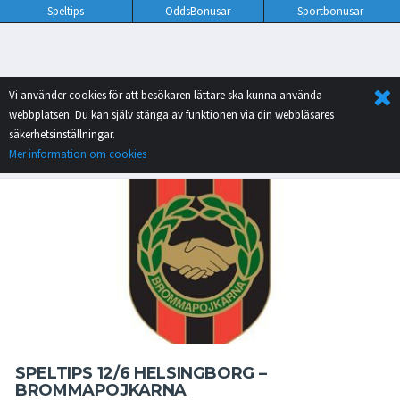
Speltips
OddsBonusar
Sportbonusar
Vi använder cookies för att besökaren lättare ska kunna använda
webbplatsen. Du kan själv stänga av funktionen via din webbläsares
säkerhetsinställningar.
Mer information om cookies
SPELTIPS 12/6 HELSINGBORG –
BROMMAPOJKARNA