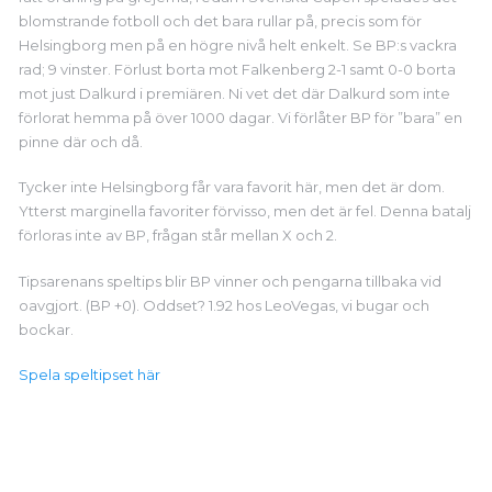
blomstrande fotboll och det bara rullar på, precis som för
Helsingborg men på en högre nivå helt enkelt. Se BP:s vackra
rad; 9 vinster. Förlust borta mot Falkenberg 2-1 samt 0-0 borta
mot just Dalkurd i premiären. Ni vet det där Dalkurd som inte
förlorat hemma på över 1000 dagar. Vi förlåter BP för ”bara” en
pinne där och då.
Tycker inte Helsingborg får vara favorit här, men det är dom.
Ytterst marginella favoriter förvisso, men det är fel. Denna batalj
förloras inte av BP, frågan står mellan X och 2.
Tipsarenans speltips blir BP vinner och pengarna tillbaka vid
oavgjort. (BP +0). Oddset? 1.92 hos LeoVegas, vi bugar och
bockar.
Spela speltipset här