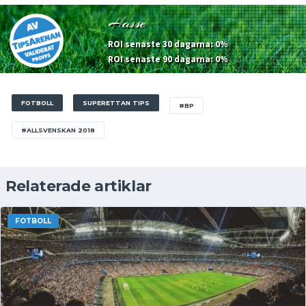
Hasse
ROI senaste 30 dagarna: 0%
ROI senaste 90 dagarna: 0%
FOTBOLL
SUPERETTAN TIPS
#BP
#ALLSVENSKAN 2018
Relaterade artiklar
FOTBOLL