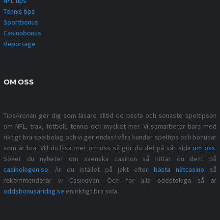
NFL tips
Tennis tips
Sportbonus
Casinobonus
Reportage
OM OSS
TipsArenan ger dig som läsare alltid de bästa och senaste speltipsen
om NFL, trav, fotboll, tennis och mycket mer. Vi samarbetar bara med
riktigt bra spelbolag och vi ger endast våra kunder speltips och bonusar
som är bra. Vill du läsa mer om oss så gör du det på vår sida
om oss
.
Söker du nyheter om svenska casinon så hittar du dent på
casinologen.se
. Är du istället på jakt efter
bästa nätcasino
så
rekommenderar vi Casinovan. Och för alla oddstokiga så är
oddsbonusaridag.se
en riktigt bra sida.