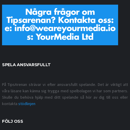
SPELA ANSVARSFULLT
På TipsArenan strävar vi efter ansvarsfullt spelande. Det är viktigt att
våra läsare kan känna sig trygga med spelbolagen vi har som partners.
Skulle du behöva hjälp med ditt spelande så hör av dig till oss eller
kontakta
stödlinjen
FÖLJ OSS