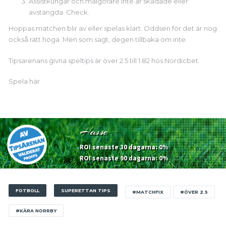
Assistkungar och målgörare inte är skadade eller
avstängda. Check.
Hoppas matchen blir av eller spelas klart. Oddsen för det är nog
också rätt höga. Men som sagt, degen tillbaka om inte.
Tipsarenans givna speltips är över 2.5 till 1.82 hos Nordicbet.
Spela här
Hasse
ROI senaste 30 dagarna: 0%
ROI senaste 90 dagarna: 0%
FOTBOLL
SUPERETTAN TIPS
#MATCHFIX
#ÖVER 2.5
#KÄRA NORRBY