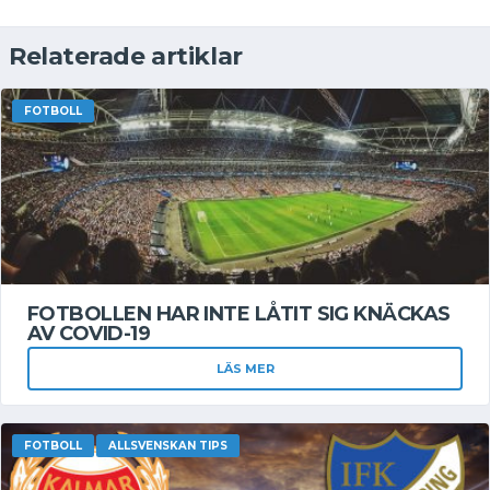
Relaterade artiklar
FOTBOLL
FOTBOLLEN HAR INTE LÅTIT SIG KNÄCKAS
AV COVID-19
LÄS MER
FOTBOLL
ALLSVENSKAN TIPS