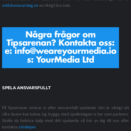
oddsbonusaridag.se
en riktigt bra sida.
SPELA ANSVARSFULLT
På TipsArenan strävar vi efter ansvarsfullt spelande. Det är viktigt att
våra läsare kan känna sig trygga med spelbolagen vi har som partners.
Skulle du behöva hjälp med ditt spelande så hör av dig till oss eller
kontakta
stödlinjen