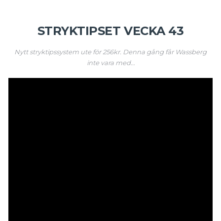
STRYKTIPSET VECKA 43
Nytt stryktipssystem ute för 256kr. Denna gång får Wassberg
inte vara med…