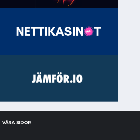
VÅRA SIDOR