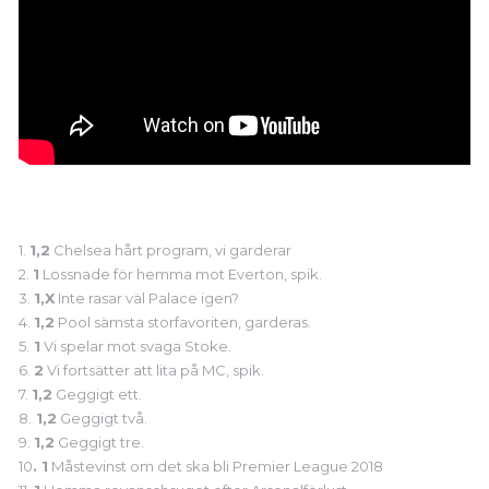
1.
1,2
Chelsea hårt program, vi garderar
2.
1
Lossnade för hemma mot Everton, spik.
3.
1,X
Inte rasar väl Palace igen?
4.
1,2
Pool sämsta storfavoriten, garderas.
5.
1
Vi spelar mot svaga Stoke.
6.
2
Vi fortsätter att lita på MC, spik.
7.
1,2
Geggigt ett.
8.
1,2
Geggigt två.
9.
1,2
Geggigt tre.
10
. 1
Måstevinst om det ska bli Premier League 2018