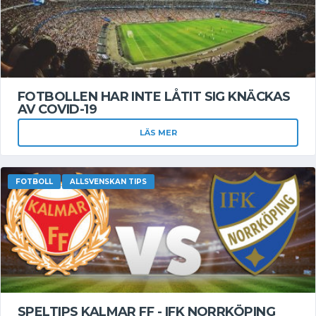
FOTBOLLEN HAR INTE LÅTIT SIG KNÄCKAS
AV COVID-19
LÄS MER
FOTBOLL
ALLSVENSKAN TIPS
SPELTIPS KALMAR FF - IFK NORRKÖPING