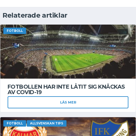
Relaterade artiklar
FOTBOLL
FOTBOLLEN HAR INTE LÅTIT SIG KNÄCKAS
AV COVID-19
LÄS MER
FOTBOLL
ALLSVENSKAN TIPS