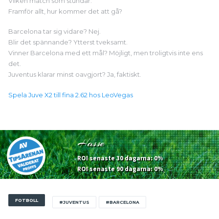
Vilken match som stundar.
Framför allt, hur kommer det att gå?
Barcelona tar sig vidare? Nej.
Blir det spännande? Ytterst tveksamt.
Vinner Barcelona med ett mål? Möjligt, men troligtvis inte ens
det.
Juventus klarar minst oavgjort? Ja, faktiskt.
Spela Juve X2 till fina 2.62 hos LeoVegas
Hasse
ROI senaste 30 dagarna: 0%
ROI senaste 90 dagarna: 0%
FOTBOLL
#JUVENTUS
#BARCELONA