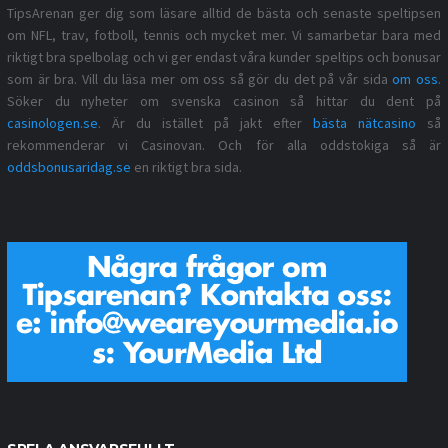
TipsArenan ger dig som läsare alltid de bästa och senaste speltipsen
om NFL, trav, fotboll, tennis och mycket mer. Vi samarbetar bara med
riktigt bra spelbolag och vi ger endast våra kunder speltips och bonusar
som är bra. Vill du läsa mer om oss så gör du det på vår sida
om oss
.
Söker du nyheter om svenska casinon så hittar du dent på
casinologen.se
. Är du istället på jakt efter
bästa nätcasino
så
rekommenderar vi Casinovan. Och för alla oddstokiga så är
oddsbonusaridag.se
en riktigt bra sida.