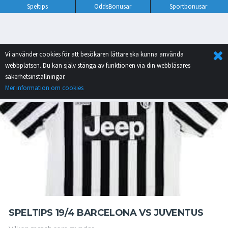
Speltips
OddsBonusar
Sportbonusar
Vi använder cookies för att besökaren lättare ska kunna använda
webbplatsen. Du kan själv stänga av funktionen via din webbläsares
säkerhetsinställningar.
Mer information om cookies
SPELTIPS 19/4 BARCELONA VS JUVENTUS