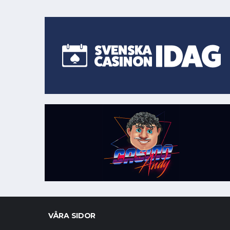
VÅRA SIDOR