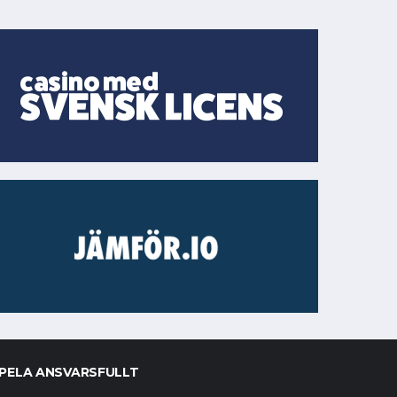
PELA ANSVARSFULLT