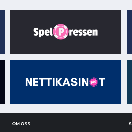
OM OSS
S