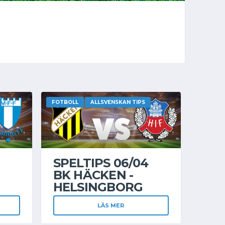
FOTBOLL
ALLSVENSKAN TIPS
SPELTIPS 06/04
BK HÄCKEN -
HELSINGBORG
LÄS MER