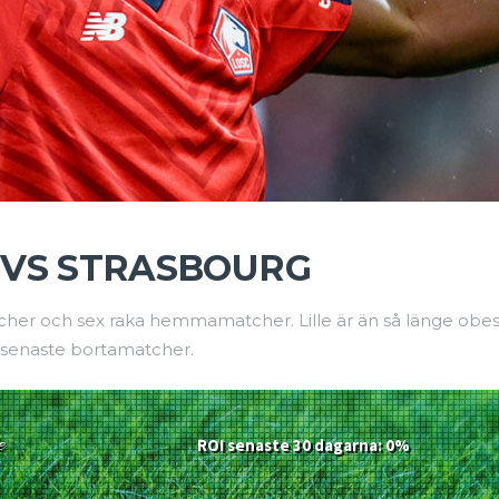
LE VS STRASBOURG
tcher och
sex
raka hemmamatcher.
Lille är än så länge 
m senaste bortamatcher.
e
ROI senaste 30 dagarna: 0%