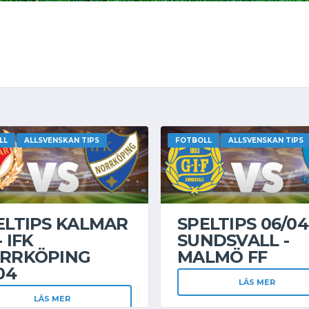
LL
ALLSVENSKAN TIPS
FOTBOLL
ALLSVENSKAN TIPS
ELTIPS KALMAR
SPELTIPS 06/04
- IFK
SUNDSVALL -
RRKÖPING
MALMÖ FF
04
LÄS MER
LÄS MER