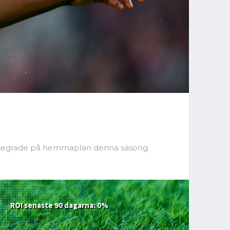
obesegrade på hemmaplan denna säsong
ROI senaste 90 dagarna: 0%