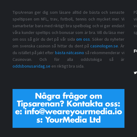
TipsArenan ger dig som läsare alltid de bästa och senaste
P
speltipsen om NFL, trav, fotboll, tennis och mycket mer. Vi
v
samarbetar bara med riktigt bra spelbolag och vi ger endast
v
våra kunder speltips och bonusar som är bra. Vill du läsa mer
s
om oss så gör du det på vår sida
om oss
. Söker du nyheter
om svenska casinon så hittar du dent på
casinologen.se
. Är
F
du istället på jakt efter
bästa nätcasino
så rekommenderar vi
Casinovan. Och för alla oddstokiga så är
oddsbonusaridag.se
en riktigt bra sida.