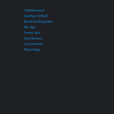
Oddsbonusar
Speltips fotboll
Bästa bettingsidan
NFL tips
Tennis tips
Sportbonus
Casinobonus
Reportage