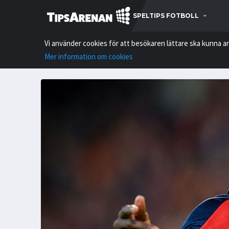
SPELTIPS FOTBOLL
Vi använder cookies för att besökaren lättare ska kunna a
Mer information om cookies