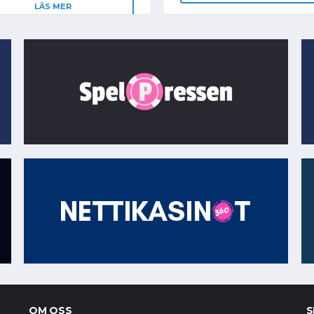
LÄS MER
OM OSS
S