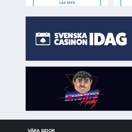
LÄS MER
VÅRA SIDOR