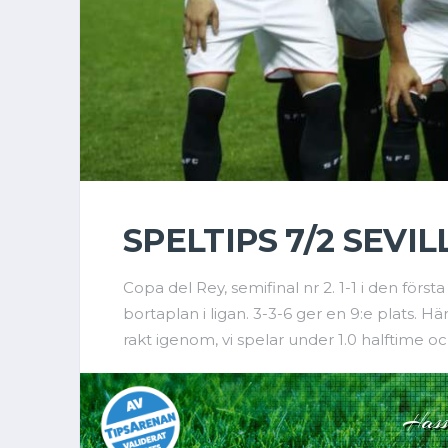
SPELTIPS 7/2 SEVIL
Copa del Rey, semifinal nr 2. 1-1 i den förs
bortaplan i ligan. 3-3-6 ger en 9:e plats. H
rakt igenom, vi spelar under 1.0 halftime o
Hass