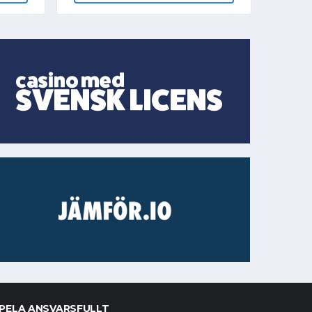
PELA ANSVARSFULLT