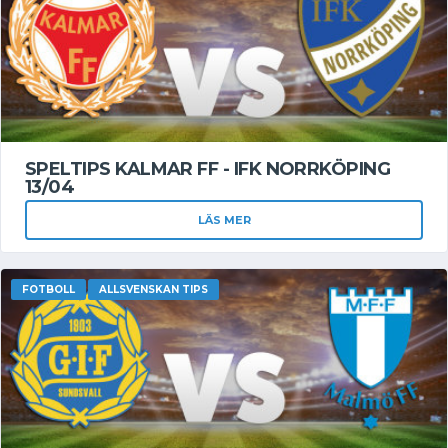
SPELTIPS KALMAR FF - IFK NORRKÖPING
13/04
LÄS MER
FOTBOLL
ALLSVENSKAN TIPS