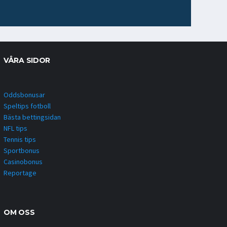
VÅRA SIDOR
Oddsbonusar
Speltips fotboll
Bästa bettingsidan
NFL tips
Tennis tips
Sportbonus
Casinobonus
Reportage
OM OSS