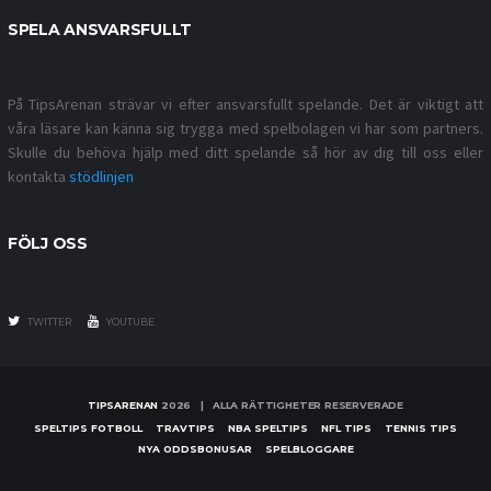
SPELA ANSVARSFULLT
På TipsArenan strävar vi efter ansvarsfullt spelande. Det är viktigt att
våra läsare kan känna sig trygga med spelbolagen vi har som partners.
Skulle du behöva hjälp med ditt spelande så hör av dig till oss eller
kontakta
stödlinjen
FÖLJ OSS
TWITTER
YOUTUBE
TIPSARENAN
2026 | ALLA RÄTTIGHETER RESERVERADE
SPELTIPS FOTBOLL
TRAVTIPS
NBA SPELTIPS
NFL TIPS
TENNIS TIPS
NYA ODDSBONUSAR
SPELBLOGGARE