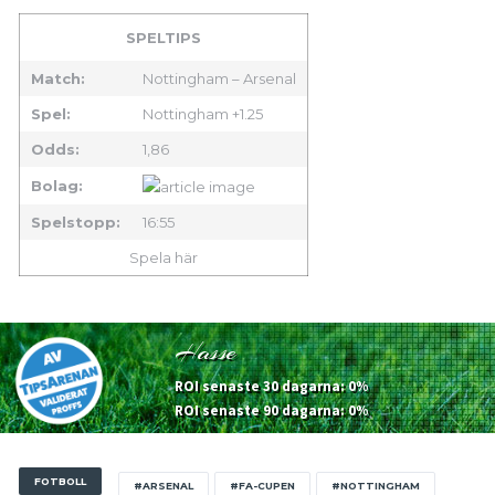
SPELTIPS
Match:
Nottingham – Arsenal
Spel:
Nottingham +1.25
Odds:
1,86
Bolag:
Spelstopp:
16:55
Spela här
Hasse
ROI senaste 30 dagarna: 0%
ROI senaste 90 dagarna: 0%
FOTBOLL
#ARSENAL
#FA-CUPEN
#NOTTINGHAM