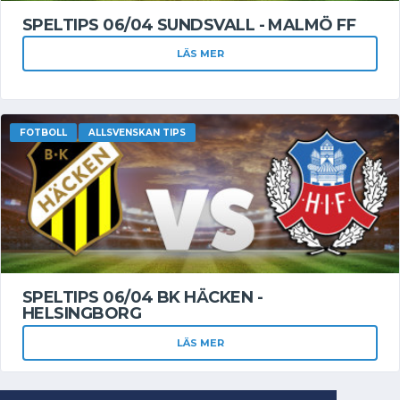
SPELTIPS 06/04 SUNDSVALL - MALMÖ FF
LÄS MER
FOTBOLL
ALLSVENSKAN TIPS
SPELTIPS 06/04 BK HÄCKEN -
HELSINGBORG
LÄS MER