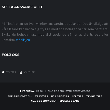
SPELA ANSVARSFULLT
På TipsArenan strävar vi efter ansvarsfullt spelande. Det är viktigt att
våra läsare kan känna sig trygga med spelbolagen vi har som partners.
Skulle du behöva hjälp med ditt spelande så hör av dig till oss eller
kontakta
stödlinjen
FÖLJ OSS
TWITTER
YOUTUBE
TIPSARENAN
2026 | ALLA RÄTTIGHETER RESERVERADE
SPELTIPS FOTBOLL
TRAVTIPS
NBA SPELTIPS
NFL TIPS
TENNIS TIPS
NYA ODDSBONUSAR
SPELBLOGGARE