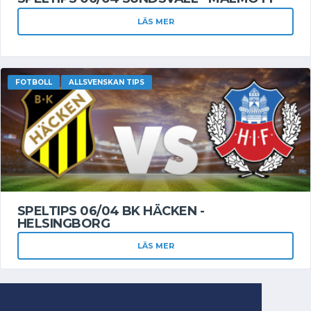
LÄS MER
FOTBOLL
ALLSVENSKAN TIPS
SPELTIPS 06/04 BK HÄCKEN -
HELSINGBORG
LÄS MER