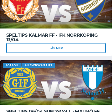
SPELTIPS KALMAR FF - IFK NORRKÖPING
13/04
LÄS MER
FOTBOLL
ALLSVENSKAN TIPS
SPELTIPS 06/04 SUNDSVALL - MALMÖ FF