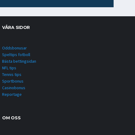
VÅRA SIDOR
Oddsbonusar
Speltips fotboll
Bästa bettingsidan
NFL tips
Tennis tips
Sportbonus
Casinobonus
Reportage
OM OSS