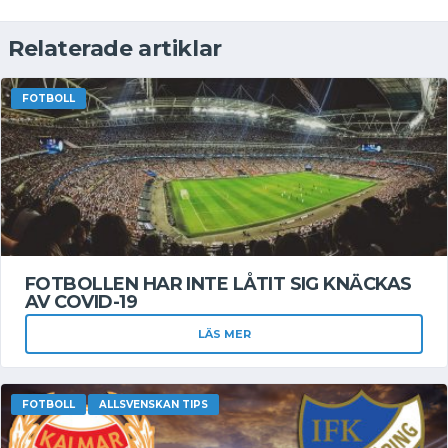
Relaterade artiklar
FOTBOLL
FOTBOLLEN HAR INTE LÅTIT SIG KNÄCKAS
AV COVID-19
LÄS MER
FOTBOLL
ALLSVENSKAN TIPS